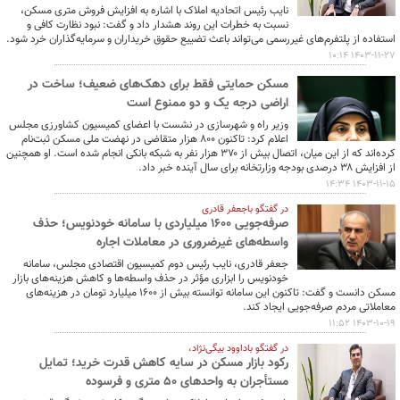
نایب رئیس اتحادیه املاک با اشاره به افزایش فروش متری مسکن،
نسبت به خطرات این روند هشدار داد و گفت: نبود نظارت کافی و
استفاده از پلتفرم‌های غیررسمی می‌تواند باعث تضییع حقوق خریداران و سرمایه‌گذاران خرد شود.
1403-11-27 10:14
مسکن حمایتی فقط برای دهک‌های ضعیف؛ ساخت در
اراضی درجه یک و دو ممنوع است
وزیر راه و شهرسازی در نشست با اعضای کمیسیون کشاورزی مجلس
اعلام کرد: تاکنون ۸۰۰ هزار متقاضی در نهضت ملی مسکن ثبت‌نام
کرده‌اند که از این میان، اتصال بیش از ۳۷۰ هزار نفر به شبکه بانکی انجام شده است. او همچنین
از افزایش ۳۸ درصدی بودجه وزارتخانه برای سال آینده خبر داد.
1403-11-15 14:34
در گفتگو باجعفر قادری
صرفه‌جویی ۱۶۰۰ میلیاردی با سامانه خودنویس؛ حذف
واسطه‌های غیرضروری در معاملات اجاره
جعفر قادری، نایب رئیس دوم کمیسیون اقتصادی مجلس، سامانه
خودنویس را ابزاری مؤثر در حذف واسطه‌ها و کاهش هزینه‌های بازار
مسکن دانست و گفت: تاکنون این سامانه توانسته بیش از ۱۶۰۰ میلیارد تومان در هزینه‌های
معاملاتی مردم صرفه‌جویی ایجاد کند.
1403-10-19 11:52
در گفتگو باداوود بیگی‌نژاد،
رکود بازار مسکن در سایه کاهش قدرت خرید؛ تمایل
مستأجران به واحدهای ۵۰ متری و فرسوده