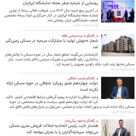
رونمایی از شماره صفر مجله نمایشگاه ایرانیان
در آخرین پنج شنبه سال 1403 و در ضیافت اهالی رسانه از اولین
شماره مجله نمایشگاه ایرانیان در کنار خبرگزاری ایفنا رسانه تخصصی
صنعت نمایشگاهی ایران رونمایی شد.
1403-12-25 09:31
در گفتگو با سیدمرتضی افقه
شعار «جهش تولید با مشارکت مردم» در مسکن زمین‌گیر
شد
کارشناسان می‌گویند تحقق شعار سال در حوزه مسکن با چالش‌های
ساختاری، رکود اقتصادی و تغییرات سیاسی ناکام مانده است. بازار
مسکن نه‌تنها رشد نکرد، بلکه رکودی عمیق‌تر را تجربه کرد.
1403-12-02 10:08
در گفتگو باوحید شقاقی
دولت چهاردهم هنوز رویکرد شفافی در حوزه مسکن ارائه
نکرده است
وحید شقاقی،با اشاره به پیچیدگی‌های شرایط اقتصادی کشور، تاکید
کرد که دولت چهاردهم هنوز سیاست و نظریه مشخصی در حوزه
مسکن ارائه نداده است و بدون اتحاد دولت و مجلس، نمی‌توان بر بحران‌های فعلی فائق آمد.
1403-12-01 10:03
در گفتگو باداوود بیگی‌نژاد،
هشدار نایب رئیس اتحادیه املاک: فروش متری مسکن
می‌تواند سرمایه‌گذاران را با بحران مواجه کند