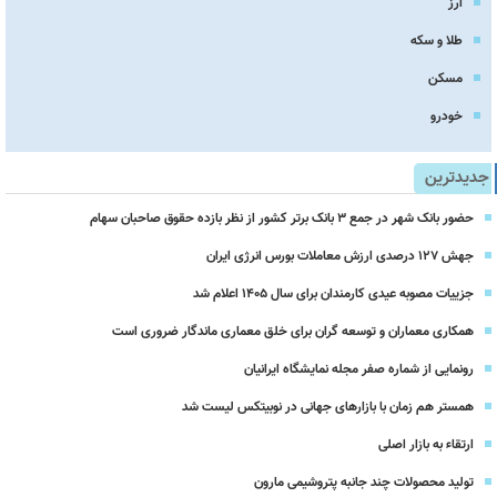
ارز
طلا و سکه
مسکن
خودرو
جدیدترین
حضور بانک شهر در جمع ۳ بانک برتر کشور از نظر بازده حقوق صاحبان سهام
جهش ۱۲۷ درصدی ارزش معاملات بورس انرژی ایران
جزییات مصوبه عیدی کارمندان برای سال 1405 اعلام شد
همکاری معماران و توسعه گران برای خلق معماری ماندگار ضروری است
رونمایی از شماره صفر مجله نمایشگاه ایرانیان
همستر هم زمان با بازارهای جهانی در نوبیتکس لیست شد
ارتقاء به بازار اصلی
تولید محصولات چند جانبه پتروشیمی مارون