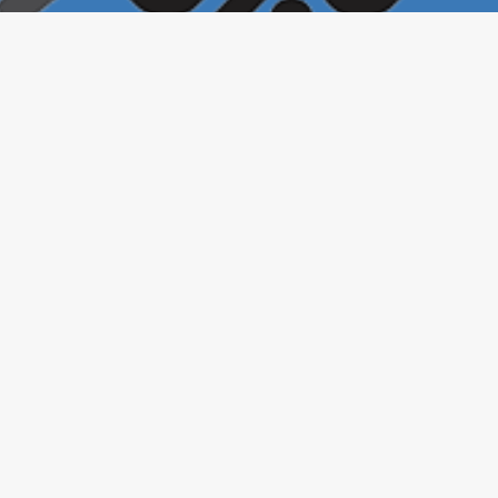
خبرخونه
تمامی حقوق این سایت برای
محفوظ است. ۱400©
بازنشر مطالب در سایر خبرگزاری‌ها و روزنامه‌ها و رسانه‌ها بدون ذکر منبع آزاد
است.
طراحی و تولید: حسین جواهریان