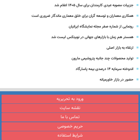
جزییات مصوبه عیدی کارمندان برای سال 1405 اعلام شد
همکاری معماران و توسعه گران برای خلق معماری ماندگار ضروری است
رونمایی از شماره صفر مجله نمایشگاه ایرانیان
همستر هم زمان با بازارهای جهانی در نوبیتکس لیست شد
ارتقاء به بازار اصلی
تولید محصولات چند جانبه پتروشیمی مارون
اندوخته سرمایه 14 درصدی بیمه پاسارگاد
حضور در بازار خاورمیانه
ورود به تحریریه
نقشه سایت
تماس با ما
حریم خصوصی
شرایط استفاده