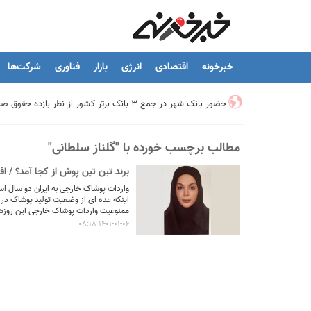
خبرخونه
اقتصادی
انرژی
بازار
فناوری
شرکت‌ها
حضور بانک شهر در جمع ۳ بانک برتر کشور از نظر بازده حقوق صاحبان سهام
مطالب برچسب خورده با "گلناز سلطانی"
تیما، محصول جدید بانك ملت؛ ابزاری برای كمك به مدیریت مالی 
برند تین تین پوش از کجا آمد؟ / 
توسعه درمانگاه فوق تخصصی بیمارستان بهارلو با حمایت بانک سا
واردات پوشاک خارجی به ایران دو سال است
اینکه عده ای از وضعیت تولید پوشاک در ای
ممنوعیت واردات پوشاک خارجی این روزها
1401-01-06 08:18
هشدار نایب رئیس اتحادیه املاک: فروش متری مسکن می‌تواند سرما
تسهیلات قرض‌الحسنه ازدواج و فرزندآوری به ۲۵۰ هزار میلیارد تومان رسید