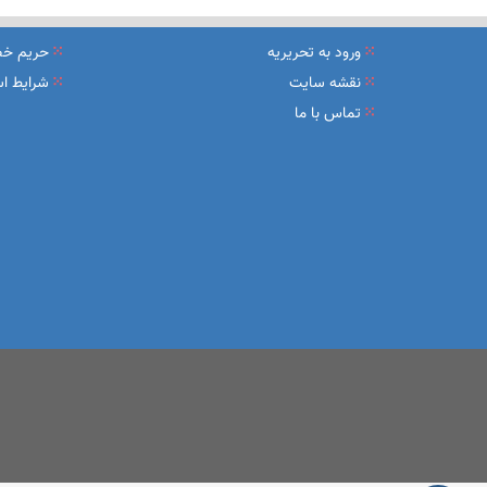
نشست تشریح برنامه های عملیاتی شعب در سال جاری با حضور مد
ورود به تحریریه
حریم خ
عقد تفاهم نامه عرضه محصول «مستمری مادام العمر ارس» بین 
نقشه سایت
شرایط اس
تماس با ما
وزیر اقتصاد در جمع خبرنگاران در اسلامشهر: در اجرای قانون ت
آغاز فرایند اجرایی طرح مولدسازی بعد از نوروز
طرح آتیه ملی ؛ محصول جدید و منحصربفرد بانک ملی ایران