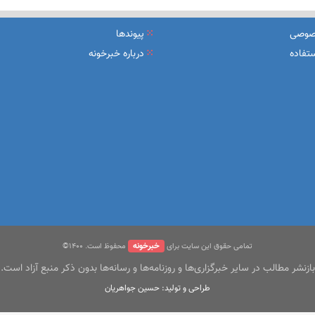
یرعامل و مدیران ارشد بانک
صوصی
پیوندها
شرکت بیمه باران و گروه صنعتی انتخاب
تفاده
درباره خبرخونه
سهیل مجوزهای كسب‌و‌كار بی‌اغماض عمل می‌كنیم
خبرخونه
تمامی حقوق این سایت برای
محفوظ است. ۱400©
بازنشر مطالب در سایر خبرگزاری‌ها و روزنامه‌ها و رسانه‌ها بدون ذکر منبع آزاد است.
طراحی و تولید: حسین جواهریان