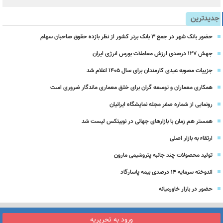
جدیدترین
حضور بانک شهر در جمع ۳ بانک برتر کشور از نظر بازده حقوق صاحبان سهام
جهش ۱۲۷ درصدی ارزش معاملات بورس انرژی ایران
جزییات مصوبه عیدی کارمندان برای سال 1405 اعلام شد
همکاری معماران و توسعه گران برای خلق معماری ماندگار ضروری است
رونمایی از شماره صفر مجله نمایشگاه ایرانیان
همستر هم زمان با بازارهای جهانی در نوبیتکس لیست شد
ارتقاء به بازار اصلی
تولید محصولات چند جانبه پتروشیمی مارون
اندوخته سرمایه 14 درصدی بیمه پاسارگاد
حضور در بازار خاورمیانه
ورود به تحریریه