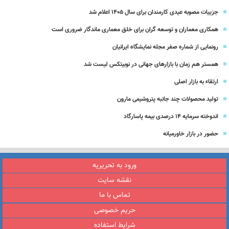
جزییات مصوبه عیدی کارمندان برای سال 1405 اعلام شد
همکاری معماران و توسعه گران برای خلق معماری ماندگار ضروری است
رونمایی از شماره صفر مجله نمایشگاه ایرانیان
همستر هم زمان با بازارهای جهانی در نوبیتکس لیست شد
ارتقاء به بازار اصلی
تولید محصولات چند جانبه پتروشیمی مارون
اندوخته سرمایه 14 درصدی بیمه پاسارگاد
حضور در بازار خاورمیانه
ورود به تحریریه
نقشه سایت
تماس با ما
حریم خصوصی
شرایط استفاده