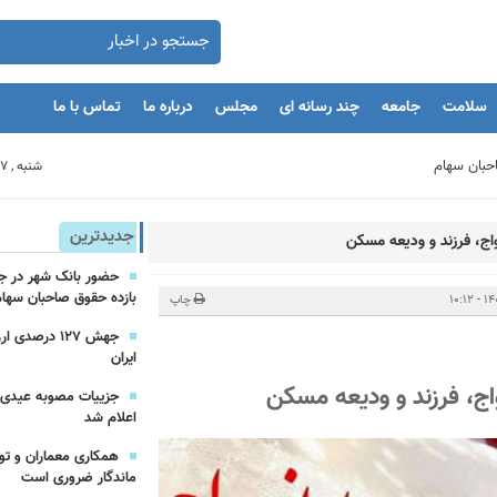
سلامت
جامعه
چند رسانه ای
مجلس
درباره ما
تماس با ما
شنبه , 17 مرداد 1405
بنگاه های اقتصادی
جدیدترین
بازده حقوق صاحبان سهام
مان
چاپ
جهش ۱۲۷ درص
ایران
یه‌گذاران را با بحران مواجه کند
اعلام شد
همکاری معماران و تو
ماندگار ضروری است