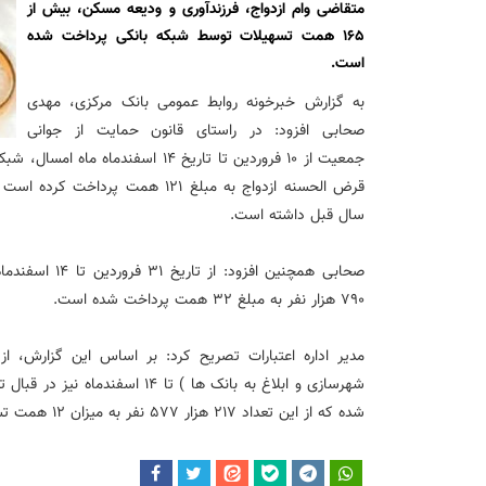
نشست تشریح برنامه های عملیاتی شعب در سال جاری با حضور مد
متقاضی وام ازدواج، فرزندآوری و ودیعه مسکن، بیش از
165 همت تسهیلات توسط شبکه بانکی پرداخت شده
است.
عقد تفاهم نامه عرضه محصول «مستمری مادام العمر ارس» بین 
به گزارش خبرخونه روابط عمومی بانک مرکزی، مهدی
صحابی افزود: در راستای قانون حمایت از جوانی
وزیر اقتصاد در جمع خبرنگاران در اسلامشهر: در اجرای قانون ت
آغاز فرایند اجرایی طرح مولدسازی بعد از نوروز
سال قبل داشته است.
طرح آتیه ملی ؛ محصول جدید و منحصربفرد بانک ملی ایران
صحابی همچنین اف
790 هزار نفر به مبلغ 32 همت پرداخت شده است.
شده که از این تعداد 217 هزار 577 نفر به میزان 12 همت تسهیلات دریافت کرده اند.