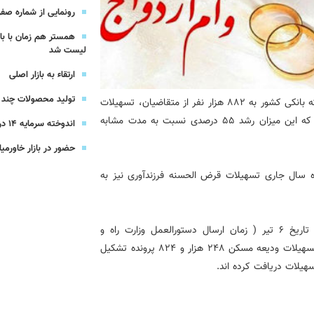
یرعامل و مدیران ارشد بانک
رونمایی از شماره صفر 
همستر هم زمان با با
شرکت بیمه باران و گروه صنعتی انتخاب
لیست شد
ارتقاء به بازار اصلی
سهیل مجوزهای كسب‌و‌كار بی‌اغماض عمل می‌كنیم
تولید محصولات چند ج
جمعیت از ۱۰ فروردین تا تاریخ 14 اسفندماه ماه امسال، شبکه بانکی کشور به 882 هزار نفر از متقاضیان، تسهیلات
قرض الحسنه ازدواج به مبلغ 121 همت پرداخت کرده است که این میزان رشد 55 درصدی نسبت به مدت مشابه
اندوخته سرمایه 14 درصدی بیمه پاسارگاد
حضور در بازار خاورمیا
زود: از تاریخ 31 فروردین تا 14 اسفندماه سال جاری تسهیلات قرض الحسنه فرزندآوری نیز به
مدیر اداره اعتبارات تصریح کرد: بر اساس این گزارش، از تاریخ ۶ تیر ( زمان ارسال دستورالعمل وزارت راه و
شهرسازی و ابلاغ به بانک ها ) تا 14 اسفندماه نیز در قبال تسهیلات ودیعه مسکن 248 هزار و 824 پرونده تشکیل