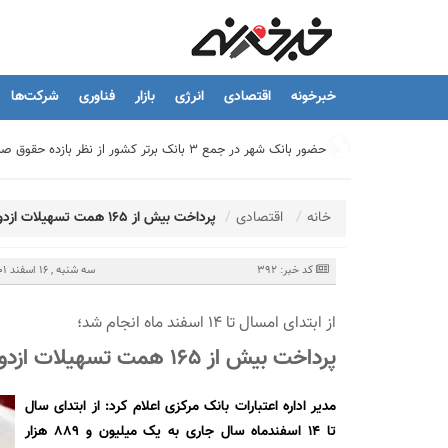
خبرخونه
اقتصادی
انرژی
بازار
فناوری
شرکت‌ها
حضور بانک شهر در جمع ۳ بانک برتر کشور از نظر بازده حقوق صاحبان سهام
تیما، محصول جدید بانك ملت؛ ابزاری برای كمك به مدیریت مالی 
خانه
اقتصادی
پرداخت بیش از 165 همت تسهیلات ازدواج، فرزند و ودیعه مسکن
توسعه درمانگاه فوق تخصصی بیمارستان بهارلو با حمایت بانک سا
کد خبر: 392
سه شنبه , 16 اسفند 1401 - 10:12
از ابتدای امسال تا 14 اسفند ماه انجام شد؛
هشدار نایب رئیس اتحادیه املاک: فروش متری مسکن می‌تواند سرما
پرداخت بیش از 165 همت تسهیلات ازدواج، فرزند و ودیعه مسکن
تسهیلات قرض‌الحسنه ازدواج و فرزندآوری به ۲۵۰ هزار میلیارد تومان رسید
مدیر اداره اعتبارات بانک مرکزی اعلام کرد: از ابتدای سال
تا 14 اسفندماه سال جاری به یک میلیون و 889 هزار