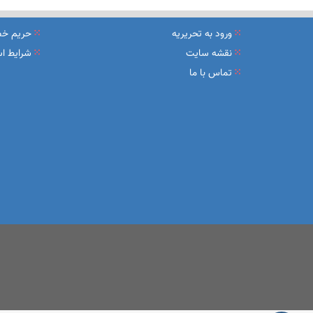
نشست تشریح برنامه های عملیاتی شعب در سال جاری با حضور مد
ورود به تحریریه
حریم خ
عقد تفاهم نامه عرضه محصول «مستمری مادام العمر ارس» بین 
نقشه سایت
شرایط اس
تماس با ما
وزیر اقتصاد در جمع خبرنگاران در اسلامشهر: در اجرای قانون ت
آغاز فرایند اجرایی طرح مولدسازی بعد از نوروز
طرح آتیه ملی ؛ محصول جدید و منحصربفرد بانک ملی ایران