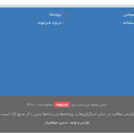
یرعامل و مدیران ارشد بانک
صوصی
پیوندها
شرکت بیمه باران و گروه صنعتی انتخاب
تفاده
درباره خبرخونه
سهیل مجوزهای كسب‌و‌كار بی‌اغماض عمل می‌كنیم
خبرخونه
تمامی حقوق این سایت برای
محفوظ است. ۱400©
بازنشر مطالب در سایر خبرگزاری‌ها و روزنامه‌ها و رسانه‌ها بدون ذکر منبع آزاد است.
طراحی و تولید: حسین جواهریان