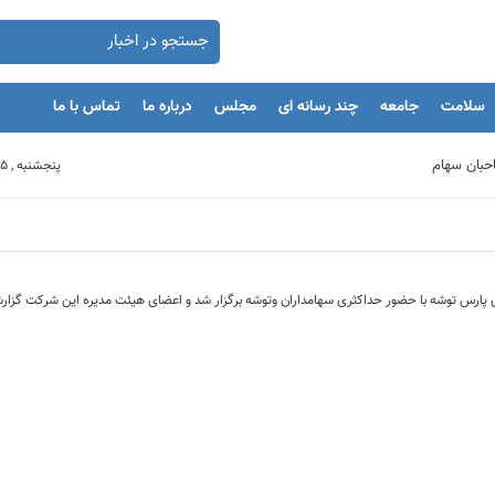
سلامت
جامعه
چند رسانه ای
مجلس
درباره ما
تماس با ما
پنجشنبه , 15 مرداد 1405
بنگاه های اقتصادی
مان
 پارس توشه با حضور حداکثری سهامداران وتوشه برگزار شد و اعضای هیئت مدیره این شرکت گزارشی
یه‌گذاران را با بحران مواجه کند