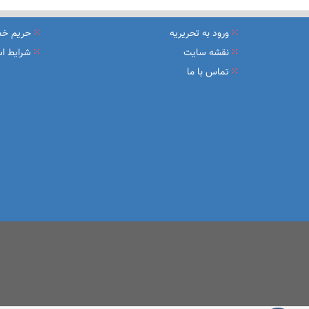
نشست تشریح برنامه های عملیاتی شعب در سال جاری با حضور مد
ورود به تحریریه
حریم خ
عقد تفاهم نامه عرضه محصول «مستمری مادام العمر ارس» بین 
نقشه سایت
شرایط اس
تماس با ما
وزیر اقتصاد در جمع خبرنگاران در اسلامشهر: در اجرای قانون ت
آغاز فرایند اجرایی طرح مولدسازی بعد از نوروز
طرح آتیه ملی ؛ محصول جدید و منحصربفرد بانک ملی ایران