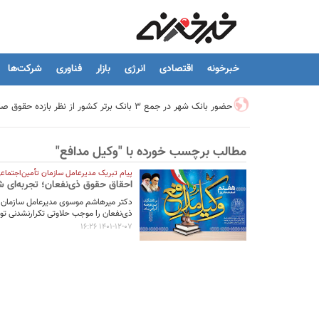
خبرخونه
اقتصادی
انرژی
بازار
فناوری
شرکت‌ها
حضور بانک شهر در جمع ۳ بانک برتر کشور از نظر بازده حقوق صاحبان سهام
مطالب برچسب خورده با "وکیل مدافع"
تیما، محصول جدید بانك ملت؛ ابزاری برای كمك به مدیریت مالی 
پیام تبریک مدیرعامل سازمان تأمین‌اجتماعی
احقاق حقوق ذی‌نفعان؛ تجربه‌ای ش
توسعه درمانگاه فوق تخصصی بیمارستان بهارلو با حمایت بانک سا
دکتر میرهاشم موسوی مدیرعامل سازمان ت
ذی‌نفعان را موجب حلاوتی تکرارنشدنی ت
1401-12-07 16:26
هشدار نایب رئیس اتحادیه املاک: فروش متری مسکن می‌تواند سرما
تسهیلات قرض‌الحسنه ازدواج و فرزندآوری به ۲۵۰ هزار میلیارد تومان رسید