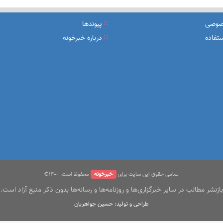
یرعامل و مدیران ارشد بانک
صوصی
پیوندها
شرکت بیمه باران و گروه صنعتی انتخاب
تفاده
درباره خبرخونه
سهیل مجوزهای كسب‌و‌كار بی‌اغماض عمل می‌كنیم
خبرخونه
تمامی حقوق این سایت برای
محفوظ است. ۱400©
بازنشر مطالب در سایر خبرگزاری‌ها و روزنامه‌ها و رسانه‌ها بدون ذکر منبع آزاد است.
طراحی و تولید: حسین جواهریان