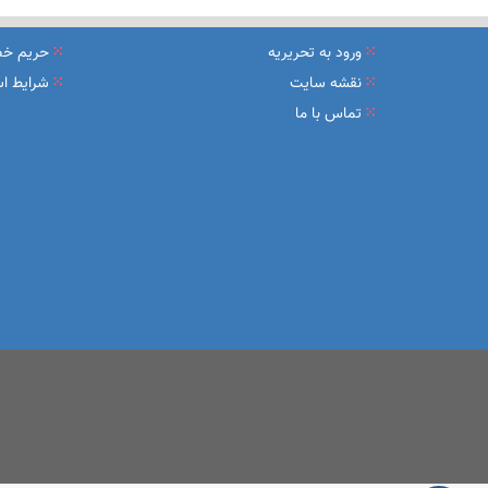
نشست تشریح برنامه های عملیاتی شعب در سال جاری با حضور مد
ورود به تحریریه
حریم خ
عقد تفاهم نامه عرضه محصول «مستمری مادام العمر ارس» بین 
نقشه سایت
شرایط اس
تماس با ما
وزیر اقتصاد در جمع خبرنگاران در اسلامشهر: در اجرای قانون ت
آغاز فرایند اجرایی طرح مولدسازی بعد از نوروز
طرح آتیه ملی ؛ محصول جدید و منحصربفرد بانک ملی ایران