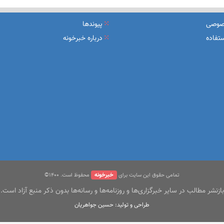
یرعامل و مدیران ارشد بانک
صوصی
پیوندها
شرکت بیمه باران و گروه صنعتی انتخاب
تفاده
درباره خبرخونه
سهیل مجوزهای كسب‌و‌كار بی‌اغماض عمل می‌كنیم
خبرخونه
تمامی حقوق این سایت برای
محفوظ است. ۱400©
بازنشر مطالب در سایر خبرگزاری‌ها و روزنامه‌ها و رسانه‌ها بدون ذکر منبع آزاد است.
طراحی و تولید: حسین جواهریان