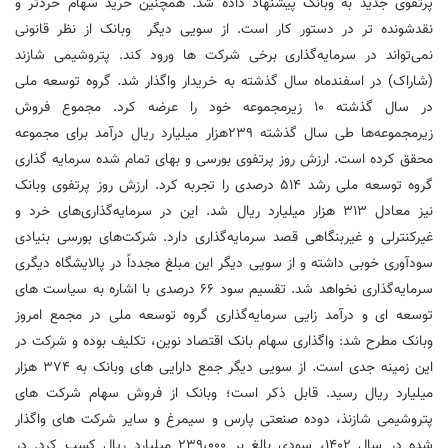
پرتفوی جدید به وبانک پیشنهاد داده شد. همچنین خرید سهام خردتر و
نقدشونده تر در دستور کار است. از سویی دیگر وبانک از نظر قانونی
نمی‌تواند در سرمایه‌گذاری برخی شرکت ها ورود کند. پتروشیمی شازند
(شاراک) در اسفندماه سال گذشته به خریدار واگذار شد. گروه توسعه ملی
در سال گذشته ١٠ زیرمجموعه خود را عرضه کرد. مجموع فروش
زیرمجموعه‌ها طی سال گذشته ٢٣٩هزار میلیارد ریال درآمد برای مجموعه
محقق کرده است. ارزش روز پرتفوی بورسی و بهای تمام شده سرمایه گذاری
گروه توسعه ملی رشد ۵۱۴ درصدی را تجربه کرد. ارزش روز پرتفوی وبانک
نیز معادل ۳۱۳ هزار میلیارد ریال شد. این در سرمایه‌گذاری‌های خرد و
غیرکنترلی و غیربنگاهی قصد سرمایه‌گذاری دارد. شرکت‌های بورسی بنیادی
سودآوری خوبی داشته و از سویی دیگر این مبلغ مجدداً در پالایشگاه دیگری
سرمایه‌گذاری نخواهد شد. تقسیم سود 66 درصدی با اشاره به سیاست های
توسعه ای و درآمد زایی سرمایه‌گذاری گروه توسعه ملی در مجمع امروز
وبانک مطرح شد: واگذاری سهام بانک اقتصاد نوین، تکلیف بوده و شرکت در
این زمینه جدی است. از سویی دیگر جمع دارایی های وبانک به ۳۷۴ هزار
میلیارد ریال رسید. قابل ذکر است؛ وبانک از فروش سهام شرکت های
پتروشیمی شازنذ، دوده صنعتی پارس و سیمرغ و سایر شرکت های واگذار
شده در سال ١۴٠٢، سودی بالغ بر ٢٣٩،٠٠٠ میلیارد ریال کسب کرد. در