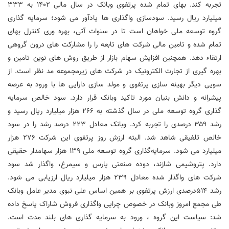
تجربه کند. بهای تمام شده پرتفوی وبانک در سال مالی ۱۴۰۲ به ۳۳۳
میلیارد ریال رسید. سودسازی واگذاری ها یادآور می شود؛ سرمایه گذاری
گروه توسعه ملی خواهان است تا در سنوات آتی، بهره وری کنترل بهای
تمام شده و تامین مالی شرکت های تابعه را را مشارکت های درون گروهی
ارتقاء دهد. همچنین افزایش سهام بازار از طریق روش های نوین تامین و
بهره گیری از تجارت الکترونیک در شرکت های زیرمجموعه مد نظر است. از
سویی دیگر بهینه سازی پرتفوی و مولد سازی دارایی ها با ورود به عرصه
پیشرانه و دانش بنیان مورد تاکید وبانک قرار دارد. سود خالص سرمایه
گذاری گروه توسعه ملی در سال گذشته به ۲۶۶ هزار میلیارد ریال رسید و
رشد ۳۵۹ درصدی را تجربه کرد. وبانک معادل ۲۲۳ درصد رشد را در سود
خالص تلفیقی شاهد شد. البته ارزش روز پرتفوی این شرکت ۲۷۶ هزار
میلیارد می شود. سرمایه‌گذاری گروه توسعه ملی ۱۳۹ هزار سهامدار حقیقی
دارد. پتروشیمی شازند، دوده صنعتی پارس و سیمرغ، واگذار شد‌ سود
شرکت های واگذار شده معادل ۲۳۹ هزار میلیارد ریال ارزیابی می شود.
رشد 514درصدی ارزش پرتفوی بر همین اساس علی نبوی مدیر عامل وبانک
طی مجمع امروز وبانک در خصوص چرایی واگذاری فروش شاراک پاسخ داده
شد: سیاست این گروه ، ورود به سرمایه گذاری های بلند مدت است.