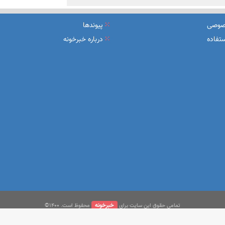
صوصی
پیوندها
تفاده
درباره خبرخونه
خبرخونه
تمامی حقوق این سایت برای
محفوظ است. ۱400©
بازنشر مطالب در سایر خبرگزاری‌ها و روزنامه‌ها و رسانه‌ها بدون ذکر منبع آزاد است.