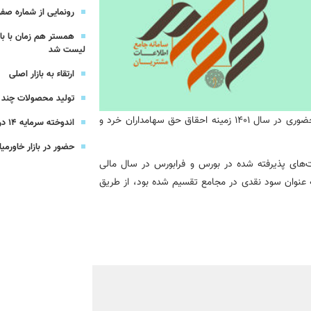
یرعامل و مدیران ارشد بانک
رونمایی از شماره صفر 
همستر هم زمان با با
شرکت بیمه باران و گروه صنعتی انتخاب
لیست شد
ارتقاء به بازار اصلی
سهیل مجوزهای كسب‌و‌كار بی‌اغماض عمل می‌كنیم
تولید محصولات چند ج
سنواتی شرکت‌ها از طریق سامانه سجام به صورت کاملاً غیرحضوری در سال 1401 زمینه احقاق حق سهامداران خرد و
اندوخته سرمایه 14 درصدی بیمه پاسارگاد
حضور در بازار خاورمیا
رد تومان سود شرکت‌های پذیرفته شده در بورس و فرابورس در سال مالی
 گذشته به عنوان سود نقدی در مجامع تقسیم شده بود، از طریق