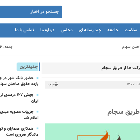
سلامت
جامعه
چند رسانه ای
مجلس
درباره ما
تماس با ما
جمعه , 16 مرداد 1405
بنگاه های اقتصادی
جدیدترین
بازده حقوق صاحبان سهام
مان
چاپ
جهش ۱۲۷ درص
ایران
یه‌گذاران را با بحران مواجه کند
اعلام شد
همکاری معماران و تو
ماندگار ضروری است