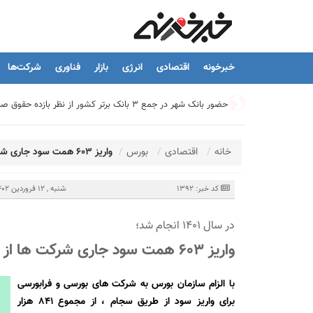
خبرخونه
اقتصادی
انرژی
بازار
فناوری
شرکت‌ها
حضور بانک شهر در جمع ۳ بانک برتر کشور از نظر بازده حقوق صاحبان سهام
تیما، محصول جدید بانك ملت؛ ابزاری برای كمك به مدیریت مالی 
خانه
اقتصادی
بورس
واریز 603 همت سود جاری شرکت ها از طریق سجام
توسعه درمانگاه فوق تخصصی بیمارستان بهارلو با حمایت بانک سا
کد خبر: 1392
شنبه , 12 فروردین 1402 - 12:07
در سال 1401 انجام شد؛
هشدار نایب رئیس اتحادیه املاک: فروش متری مسکن می‌تواند سرما
واریز 603 همت سود جاری شرکت ها از طریق سجام
تسهیلات قرض‌الحسنه ازدواج و فرزندآوری به ۲۵۰ هزار میلیارد تومان رسید
با الزام سازمان بورس به شرکت های بورسی و فرابورسی
برای واریز سود از طریق سجام ، از مجموع 841 هزار