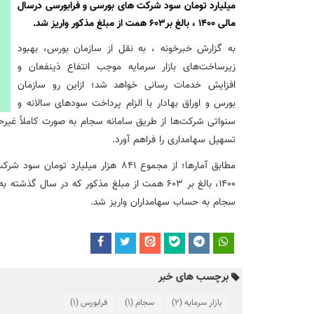
نشست تشریح برنامه های عملیاتی شعب در سال جاری با حضور مد
میلیارد تومان سود شرکت های بورسی و فرابورسی درسال
مالی 1400 ، بالغ بر603 همت از مبلغ مذکور واریز شد.
عقد تفاهم نامه عرضه محصول «مستمری مادام العمر ارس» بین 
به گزارش خبرخونه ، به نقل از سازمان بورس، بهبود
زیرساخت‌های بازار سرمایه موجب انتفاع ذینفعان و
افزایش خدمات رسانی خواهد شد؛ ازاین رو سازمان
وزیر اقتصاد در جمع خبرنگاران در اسلامشهر: در اجرای قانون ت
بورس و اوراق بهادار با الزام پرداخت سودهای سالانه و
آغاز فرایند اجرایی طرح مولدسازی بعد از نوروز
تسهیل سهامداری را فراهم آورد.
مطابق آمارها؛ از مجموع 841 هزار میلیا
طرح آتیه ملی ؛ محصول جدید و منحصربفرد بانک ملی ایران
1400، بالغ بر 603 همت از مبلغ مذکور که در سال
سجام به حساب سهامداران واریز شد.
برچسب های خبر
بازار سرمایه
(2)
سجام
(1)
فرابورس
(1)