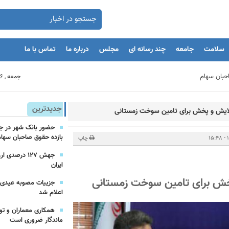
سلامت
جامعه
چند رسانه ای
مجلس
درباره ما
تماس با ما
جمعه , 16 مرداد 1405
بنگاه های اقتصادی
جدیدترین
لایش و پخش برای تامین سوخت زمستانی
مان
بازده حقوق صاحبان سهام
چاپ
جهش ۱۲۷ درص
یه‌گذاران را با بحران مواجه کند
ایران
پخش برای تامین سوخت زمستانی
اعلام شد
همکاری معماران و تو
ماندگار ضروری است
یرعامل و مدیران ارشد بانک