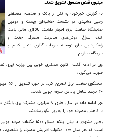
میلیون قبض مشمول تشویق شدند.
به گزارش خبرخونه به نقل از بانک و صنعت، مصطفی
عقد تفاهم نامه عرضه محصول «مستمری مادام العمر ارس» بین 
رجبی مشهدی در نشست حاشیه‌ای بیست و دومین
نمایشگاه صنعت برق اظهار داشت: ناترازی مالی باعث
وزیر اقتصاد در جمع خبرنگاران در اسلامشهر: در اجرای قانون ت
شده سراغ روش‌های مدیریت مصرف جدید و
راهکارهایی برای توسعه سرمایه گذاری دنبال کنیم و
آغاز فرایند اجرایی طرح مولدسازی بعد از نوروز
نیروگاه بسازیم.
وی در ادامه گفت: اکنون همکاری خوبی بین وزارت نیرو، نف
طرح آتیه ملی ؛ محصول جدید و منحصربفرد بانک ملی ایران
صورت می‌گیرد،
40 درصد شامل پاداش صرفه جویی شدند.
با کاهش مصرف خود را به زیر الگو رساندند.
رجبی مشهدی با بیان اینکه امسا
است که هر سال 1000 مگاوات افزایش مصرف ر