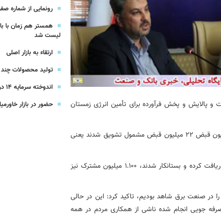
رونمایی از شماره صفر 
شرکت بیمه باران و گروه صنعتی انتخاب
همستر هم زمان با با
لیست شد
ارتقاء به بازار اصلی
سهیل مجوزهای كسب‌و‌كار بی‌اغماض عمل می‌كنیم
تولید محصولات چند ج
اندوخته سرمایه 14 درصدی بیمه پاسارگاد
ت و پالایش و پخش فرآورده برای تأمین انرژی زمستان
حضور در بازار خاورمیا
سخنگوی صنعت برق تصریح کرد: در حوزه تشویق از 56 میلیون قبض 22 میلیون قبض مشمول تشویق شدند یعنی
وی ادامه داد: در سال جاری 8 میلیون مشترک برق رایگان دریافت کرده و بستانکار شدند، 1.100 میلیون مشترک نیز
ل 1500 مگاوات صرفه جویی را در صنعت برق شاهد بودیم، تاکید کرد: این در حالی
ا شاهدیم، صرفه جویی انجام شده ناشی از همکاری مردم در همه