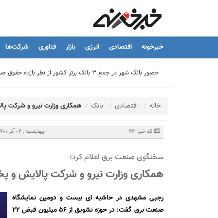
خبرخونه
اقتصادی
انرژی
بازار
فناوری
شرکت‌ها
حضور بانک شهر در جمع ۳ بانک برتر کشور از نظر بازده حقوق صاحبان سهام
تیما، محصول جدید بانك ملت؛ ابزاری برای كمك به مدیریت مالی 
خانه
اقتصادی
بانک
همکاری وزارت نیرو و شرکت پا
توسعه درمانگاه فوق تخصصی بیمارستان بهارلو با حمایت بانک سا
کد خبر: 44
چهارشنبه , 02 آذر 1401 - 15:48
هشدار نایب رئیس اتحادیه املاک: فروش متری مسکن می‌تواند سرما
سخنگوی صنعت برق اعلام کرد؛
همکاری وزارت نیرو و شرکت پالایش و 
تسهیلات قرض‌الحسنه ازدواج و فرزندآوری به ۲۵۰ هزار میلیارد تومان رسید
رجبی مشهدی در حاشیه ای بیست و دومین نمایشگاه
صنعت برق گفت: در حوزه تشویق از 56 میلیون قبض 22
نشست تشریح برنامه های عملیاتی شعب در سال جاری با حضور مد