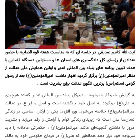
آیت الله کاظم صدیقی در جلسه ای که به مناسبت هفته قوه قضاییه با حضور
تعدادی از رؤسای کل دادگستری های استان ها و مسئولین دستگاه قضایی با
هدف تبیین برنامه های بنیاد بین المللی غدیر و اولین همایش ملّی عدالت از
منظر امیرالمؤمنین(ع) برگزار گردید اظهار داشت: امیرالمؤمنین(ع) بعد از رسول
گرامی اسلام(ص) برترین الگوی عدالت برای بشریت است .
به گزارش خبرنگار
خبرخونه
، دبیرکل بنیاد بین المللی غدیر گفت: هرچیزی
به علی(ع) برنگردد به اصل خود برنگشته است و اصل و فر ع در عدالت
امیرالمؤمنین(ع) خلاصه می‌شود. وی افزود: یکی از ارکان اساسی در زندگی
انسان‌ها عدل است که زیربنای زندگی توأم با آرامش را رقم می‌زند و بشریت
امروز با داشتن گنجینه‌ای مانند امیرالمؤمنین(ع) ، حکمرانی عادلانه را باید
سرلوحه خود قرار دهد همانطور که علی(ع) در فرمان حکومتی خود به مالک