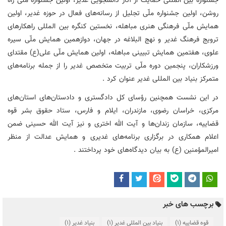
جشنواره بین المللی حمایت از آثار دانشجویی غدیر، اولین جشنواره ملّی راه
روشن، اولین جشنواره ملّی تجلیل از رسانه‌های فعال در حوزه غدیر، اولین
همایش ملّی فرهنگی هنری مباهله، نخستین کنگره بین المللی راهکارهای
ترویج فرهنگ غدیر و نهج البلاغه در جهان، دوازهمین همایش ملّی سیره
علوی، هفتمین همایش تبیینی مباهله، اولین همایش ملّی علی(ع) مقتدای
ورزشکاران، پنجمین دوره ملّی تربیت متخصص غدیر را از جمله برنامه‌های
متمرکز بنیاد بین المللی غدیر عنوان کرد .
در این نشست همچنین رؤسای کل دادگستری و دادستان‌های استان‌های
مرکزی، خراسان رضوی، مازندران، ایلام و فارس، ستاد حقوق بشر قوه
قضاییه، سازمان زندان‌ها و آیت الله اختری و نیز آیت الله حسینی ضمن
اعلام همکاری در برگزاری برنامه‌های غدیری و همایش عدالت از منظر
امیرالمؤمنین (ع) به بیان دیدگاه‌های خود پرداختند .
برچسب های خبر
قوه قضاییه
(1)
بنیاد بین المللی غدیر
(1)
بنیاد غدیر
(1)