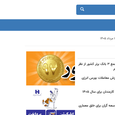
حضور بانک شهر در جمع ۳ بانک برتر کشور از نظر
دی ارزش معاملات بورس انرژی
جزییات مصوبه عیدی کارمندان برای سال 1405
سعه گران برای خلق معماری