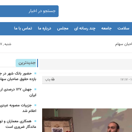
سلامت
جامعه
چند رسانه ای
مجلس
درباره ما
تماس با ما
شنبه , 17 مرداد 1405
بنگاه های اقتصادی
جدیدترین
بازده حقوق صاحبان سهام
مان
چاپ
جهش ۱۲۷ درص
ایران
یه‌گذاران را با بحران مواجه کند
اعلام شد
همکاری معماران و تو
ماندگار ضروری است