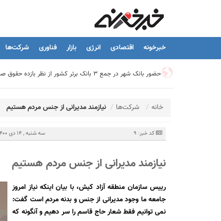
خبرخونه
اقتصادی
انرژی
بازار
فناوری
شرکت‌ها
حضور بانک شهر در جمع ۳ بانک برتر کشور از نظر بازده حقوق صاحبان سهام
تیما، محصول جدید بانك ملت؛ ابزاری برای كمك به مدیریت مالی 
خانه
شرکت‌ها
نیازمند مدیرانی از جنس مردم هستیم
توسعه درمانگاه فوق تخصصی بیمارستان بهارلو با حمایت بانک سا
کد خبر: 9
سه شنبه , 14 دی 1400 - 17:17
نیازمند مدیرانی از جنس مردم هستیم
هشدار نایب رئیس اتحادیه املاک: فروش متری مسکن می‌تواند سرما
رییس سازمان منطقه آزاد کیش، با بیان اینکه نیاز امروز
تسهیلات قرض‌الحسنه ازدواج و فرزندآوری به ۲۵۰ هزار میلیارد تومان رسید
جامعه ما وجود مدیرانی از جنس و بدنه مردم است گفت:
نمی توانیم فقط شعار حاج قاسم را سر دهیم و آنگونه که