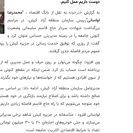
نشست تشریح برنامه های عملیاتی شعب در سال جاری با حضور مد
دوست داریم عمل کنیم.
به گزارش
خبرخونه
به نقل از بانگ اقتصاد ،
"
محمدرضا
عقد تفاهم نامه عرضه محصول «مستمری مادام العمر ارس» بین 
لواسانی
"
رییس سازمان منطقه آزاد کیش، در مراسم
بزرگداشت شهادت سردار حاج قاسم سلیمانی وضعیت
کنونی جامعه را در زمینه مدیریتی حساس عنوان کرد و
وزیر اقتصاد در جمع خبرنگاران در اسلامشهر: در اجرای قانون ت
گفت: از روزی که توفیق خدمت رسانی در جزیره کیش را پیدا
عموم مردم فاصله جدی گرفتند.
آغاز فرایند اجرایی طرح مولدسازی بعد از نوروز
وی افزود: چگونه می‌توان بر روی حرف و عمل مدیری که از 
پرداخته است حساب باز کرد. ضمن اینکه در مقطع کنونی مرد
طرح آتیه ملی ؛ محصول جدید و منحصربفرد بانک ملی ایران
از سوی افرادی هستیم که از خواسته‌ها و نیازهای خود بگذرند.
مدیرعامل سازمان منطقه آزاد کیش، ادامه داد: بر اساس سی
صالح داشته باشد و برای اصلاح نیازمند بازنگری در خود هستی
خود متوجه می‌شویم که با راه حاج قاسم فاصله زیادی داریم.
لواسانی افزود : متاسفانه در جزیره کیش شاهد برخی مدیرانی
می‌سازند و حتی خودروهای
تضاد با شرایط اقتصادی اکثریت جامعه است.