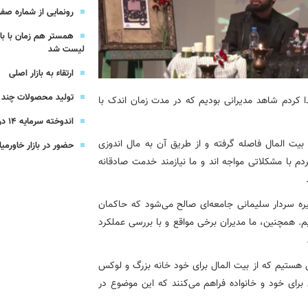
یرعامل و مدیران ارشد بانک
رونمایی از شماره صفر 
همستر هم زمان با با
شرکت بیمه باران و گروه صنعتی انتخاب
لیست شد
ارتقاء به بازار اصلی
سهیل مجوزهای كسب‌و‌كار بی‌اغماض عمل می‌كنیم
تولید محصولات چند ج
 کردم شاهد مدیرانی بودیم که در مدت زمان اندک با
اندوخته سرمایه 14 درصدی بیمه پاسارگاد
بیت المال فاصله گرفته و از طریق آن به مال اندوزی
حضور در بازار خاورمیا
م با مشکلاتی مواجه اند و ما نیازمند خدمت صادقانه
ره سردار سلیمانی جامعه‌ای صالح می‌شود که حاکمان
م. همچنین، ما مدیران برخی مواقع و با بررسی عملکرد
 هستیم که از بیت المال برای خود خانه بزرگ و لوکس
 اجاره‌ای 20 یا 30 میلیون تومانی برای خود و خانواده فراهم می‌کنند که این موضوع در