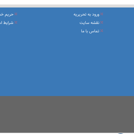
نشست تشریح برنامه های عملیاتی شعب در سال جاری با حضور مد
ورود به تحریریه
حریم خ
عقد تفاهم نامه عرضه محصول «مستمری مادام العمر ارس» بین 
نقشه سایت
شرایط اس
تماس با ما
وزیر اقتصاد در جمع خبرنگاران در اسلامشهر: در اجرای قانون ت
آغاز فرایند اجرایی طرح مولدسازی بعد از نوروز
طرح آتیه ملی ؛ محصول جدید و منحصربفرد بانک ملی ایران