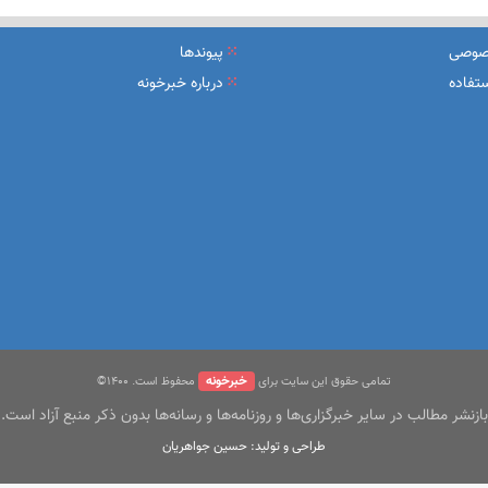
یرعامل و مدیران ارشد بانک
صوصی
پیوندها
شرکت بیمه باران و گروه صنعتی انتخاب
تفاده
درباره خبرخونه
سهیل مجوزهای كسب‌و‌كار بی‌اغماض عمل می‌كنیم
خبرخونه
تمامی حقوق این سایت برای
محفوظ است. ۱400©
بازنشر مطالب در سایر خبرگزاری‌ها و روزنامه‌ها و رسانه‌ها بدون ذکر منبع آزاد است.
طراحی و تولید: حسین جواهریان