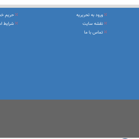
نشست تشریح برنامه های عملیاتی شعب در سال جاری با حضور مد
ورود به تحریریه
حریم خ
عقد تفاهم نامه عرضه محصول «مستمری مادام العمر ارس» بین 
نقشه سایت
شرایط اس
تماس با ما
وزیر اقتصاد در جمع خبرنگاران در اسلامشهر: در اجرای قانون ت
آغاز فرایند اجرایی طرح مولدسازی بعد از نوروز
طرح آتیه ملی ؛ محصول جدید و منحصربفرد بانک ملی ایران