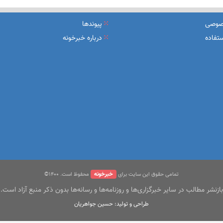
یرعامل و مدیران ارشد بانک
صوصی
پیوندها
شرکت بیمه باران و گروه صنعتی انتخاب
تفاده
درباره خبرخونه
سهیل مجوزهای كسب‌و‌كار بی‌اغماض عمل می‌كنیم
خبرخونه
تمامی حقوق این سایت برای
محفوظ است. ۱400©
بازنشر مطالب در سایر خبرگزاری‌ها و روزنامه‌ها و رسانه‌ها بدون ذکر منبع آزاد است.
طراحی و تولید: حسین جواهریان