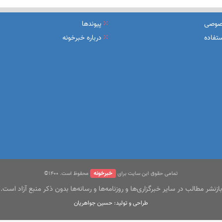
یرعامل و مدیران ارشد بانک
صوصی
پیوندها
شرکت بیمه باران و گروه صنعتی انتخاب
تفاده
درباره خبرخونه
سهیل مجوزهای كسب‌و‌كار بی‌اغماض عمل می‌كنیم
خبرخونه
تمامی حقوق این سایت برای
محفوظ است. ۱400©
بازنشر مطالب در سایر خبرگزاری‌ها و روزنامه‌ها و رسانه‌ها بدون ذکر منبع آزاد است.
طراحی و تولید: حسین جواهریان