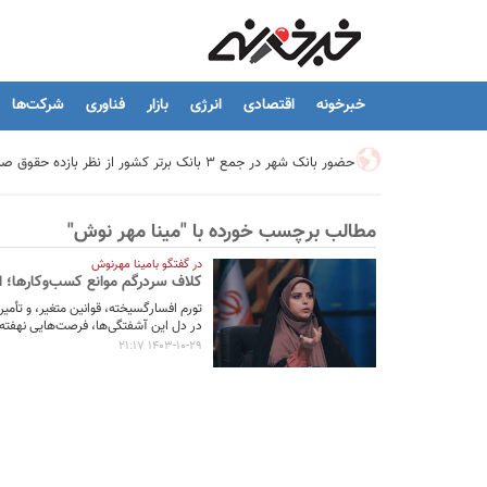
خبرخونه
اقتصادی
انرژی
بازار
فناوری
شرکت‌ها
حضور بانک شهر در جمع ۳ بانک برتر کشور از نظر بازده حقوق صاحبان سهام
مطالب برچسب خورده با "مینا مهر نوش"
تیما، محصول جدید بانك ملت؛ ابزاری برای كمك به مدیریت مالی 
در گفتگو بامینا مهرنوش
کلاف سردرگم موانع کسب‌وکارها؛ از
توسعه درمانگاه فوق تخصصی بیمارستان بهارلو با حمایت بانک سا
تورم افسارگسیخته، قوانین متغیر، و تأمی
در دل این آشفتگی‌ها، فرصت‌هایی نهفته که
1403-10-29 21:17
هشدار نایب رئیس اتحادیه املاک: فروش متری مسکن می‌تواند سرما
تسهیلات قرض‌الحسنه ازدواج و فرزندآوری به ۲۵۰ هزار میلیارد تومان رسید