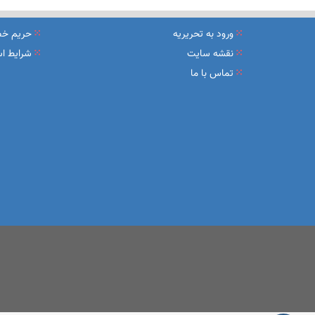
نشست تشریح برنامه های عملیاتی شعب در سال جاری با حضور مد
ورود به تحریریه
حریم خ
عقد تفاهم نامه عرضه محصول «مستمری مادام العمر ارس» بین 
نقشه سایت
شرایط اس
تماس با ما
وزیر اقتصاد در جمع خبرنگاران در اسلامشهر: در اجرای قانون ت
آغاز فرایند اجرایی طرح مولدسازی بعد از نوروز
طرح آتیه ملی ؛ محصول جدید و منحصربفرد بانک ملی ایران