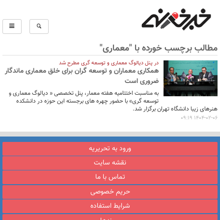
مطالب برچسب خورده با "معماری"
در پنل دیالوگ معماری و توسعه گری مطرح شد
همکاری معماران و توسعه گران برای خلق معماری ماندگار
ضروری است
به مناسبت اختتامیه هفته معمار، پنل تخصصی « دیالوگ معماری و
توسعه گری» با حضور چهره های برجسته این حوزه در دانشکده
هنرهای زیبا دانشگاه تهران برگزار شد.
1404-02-06 09:19
ورود به تحریریه
نقشه سایت
تماس با ما
حریم خصوصی
شرایط استفاده