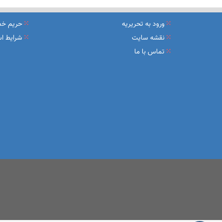
نشست تشریح برنامه های عملیاتی شعب در سال جاری با حضور مد
ورود به تحریریه
حریم خ
عقد تفاهم نامه عرضه محصول «مستمری مادام العمر ارس» بین 
نقشه سایت
شرایط اس
تماس با ما
وزیر اقتصاد در جمع خبرنگاران در اسلامشهر: در اجرای قانون ت
آغاز فرایند اجرایی طرح مولدسازی بعد از نوروز
طرح آتیه ملی ؛ محصول جدید و منحصربفرد بانک ملی ایران