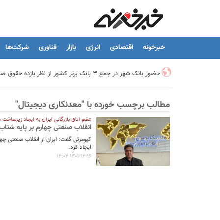
خبرخونه
اقتصادی
انرژی
بازار
فناوری
شرکت‌ها
حضور بانک شهر در جمع ۳ بانک برتر کشور از نظر بازده حقوق صاحبان سهام
مطالب برچسب خورده با "معدنکاری دیجیتال"
تیما، محصول جدید بانك ملت؛ ابزاری برای كمك به مدیریت مالی 
عضو اتاق بازرگانی ایران به ایجاد زیرساخت م
انقلاب صنعتی چهارم بر پایه شتاب
توسعه درمانگاه فوق تخصصی بیمارستان بهارلو با حمایت بانک سا
کیومرثی گفت: ایران از انقلاب صنعتی چها
ایجاد کرد.
1401-12-16 12:02
هشدار نایب رئیس اتحادیه املاک: فروش متری مسکن می‌تواند سرما
تسهیلات قرض‌الحسنه ازدواج و فرزندآوری به ۲۵۰ هزار میلیارد تومان رسید