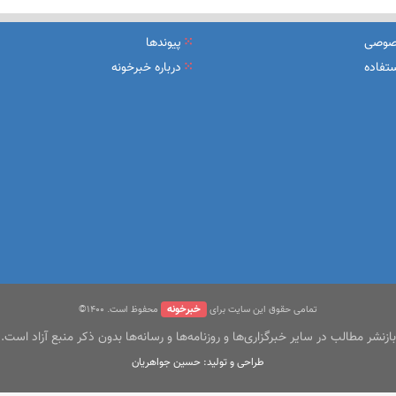
یرعامل و مدیران ارشد بانک
صوصی
پیوندها
شرکت بیمه باران و گروه صنعتی انتخاب
تفاده
درباره خبرخونه
سهیل مجوزهای كسب‌و‌كار بی‌اغماض عمل می‌كنیم
خبرخونه
تمامی حقوق این سایت برای
محفوظ است. ۱400©
بازنشر مطالب در سایر خبرگزاری‌ها و روزنامه‌ها و رسانه‌ها بدون ذکر منبع آزاد است.
طراحی و تولید: حسین جواهریان