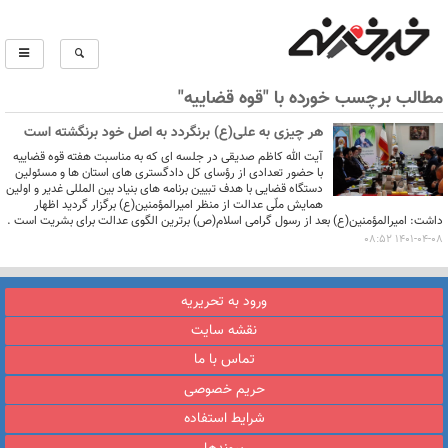
مطالب برچسب خورده با "قوه قضاییه"
هر چیزی به علی(ع) برنگردد به اصل خود برنگشته است
آیت الله کاظم صدیقی در جلسه ای که به مناسبت هفته قوه قضاییه
با حضور تعدادی از رؤسای کل دادگستری های استان ها و مسئولین
دستگاه قضایی با هدف تبیین برنامه های بنیاد بین المللی غدیر و اولین
همایش ملّی عدالت از منظر امیرالمؤمنین(ع) برگزار گردید اظهار
داشت: امیرالمؤمنین(ع) بعد از رسول گرامی اسلام(ص) برترین الگوی عدالت برای بشریت است .
1401-04-08 08:52
ورود به تحریریه
نقشه سایت
تماس با ما
حریم خصوصی
شرایط استفاده