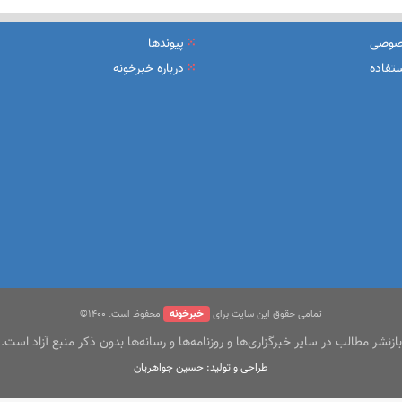
یرعامل و مدیران ارشد بانک
صوصی
پیوندها
شرکت بیمه باران و گروه صنعتی انتخاب
تفاده
درباره خبرخونه
سهیل مجوزهای كسب‌و‌كار بی‌اغماض عمل می‌كنیم
خبرخونه
تمامی حقوق این سایت برای
محفوظ است. ۱400©
بازنشر مطالب در سایر خبرگزاری‌ها و روزنامه‌ها و رسانه‌ها بدون ذکر منبع آزاد است.
طراحی و تولید: حسین جواهریان