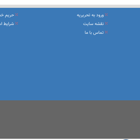
نشست تشریح برنامه های عملیاتی شعب در سال جاری با حضور مد
ورود به تحریریه
حریم خ
عقد تفاهم نامه عرضه محصول «مستمری مادام العمر ارس» بین 
نقشه سایت
شرایط اس
تماس با ما
وزیر اقتصاد در جمع خبرنگاران در اسلامشهر: در اجرای قانون ت
آغاز فرایند اجرایی طرح مولدسازی بعد از نوروز
طرح آتیه ملی ؛ محصول جدید و منحصربفرد بانک ملی ایران