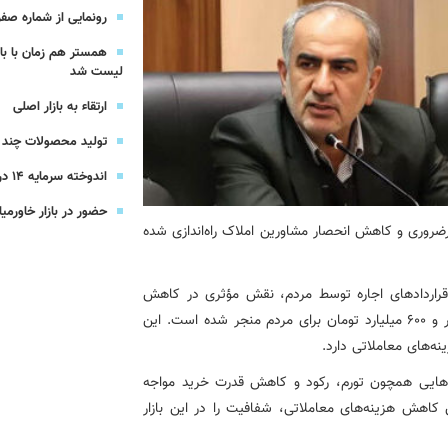
یرعامل و مدیران ارشد بانک
رونمایی از شماره صفر 
همستر هم زمان با با
شرکت بیمه باران و گروه صنعتی انتخاب
لیست شد
ارتقاء به بازار اصلی
سهیل مجوزهای كسب‌و‌كار بی‌اغماض عمل می‌كنیم
تولید محصولات چند ج
اندوخته سرمایه 14 درصدی بیمه پاسارگاد
حضور در بازار خاورمیا
وری و کاهش انحصار مشاورین املاک راه‌اندازی شده
 قراردادهای اجاره توسط مردم، نقش مؤثری در کاهش
هزینه‌های اضافی داشته و تاکنون به صرفه‌جویی بالغ بر هزار و ۶۰۰ میلیارد تومان برای مردم منجر شده است. این
نه‌های معاملاتی دارد.
ان‌هایی همچون تورم، رکود و کاهش قدرت خرید مواجه
 کاهش هزینه‌های معاملاتی، شفافیت را در این بازار