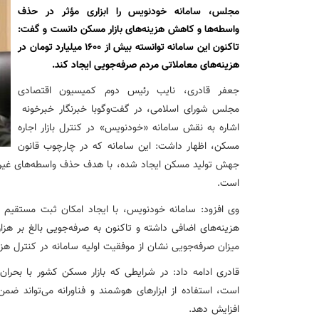
نشست تشریح برنامه های عملیاتی شعب در سال جاری با حضور مد
مجلس، سامانه خودنویس را ابزاری مؤثر در حذف
واسطه‌ها و کاهش هزینه‌های بازار مسکن دانست و گفت:
عقد تفاهم نامه عرضه محصول «مستمری مادام العمر ارس» بین 
تاکنون این سامانه توانسته بیش از ۱۶۰۰ میلیارد تومان در
هزینه‌های معاملاتی مردم صرفه‌جویی ایجاد کند.
وزیر اقتصاد در جمع خبرنگاران در اسلامشهر: در اجرای قانون ت
جعفر قادری، نایب رئیس دوم کمیسیون اقتصادی
مجلس شورای اسلامی، در گفت‌وگوبا خبرنگار خبرخونه
اشاره به نقش سامانه «خودنویس» در کنترل بازار اجاره
آغاز فرایند اجرایی طرح مولدسازی بعد از نوروز
مسکن، اظهار داشت: این سامانه که در چارچوب قانون
جهش تولید مسکن ایجاد شده، با هدف حذف واسطه‌های غیرضر
طرح آتیه ملی ؛ محصول جدید و منحصربفرد بانک ملی ایران
است.
وی افزود: سامانه خودنویس، با ایجاد امکان ثبت مستقیم
میزان صرفه‌جویی نشان از موفقیت اولیه سامانه در کنترل هزی
قادری ادامه داد: در شرایطی که بازار مسکن کشور با بحر
است، استفاده از ابزارهای هوشمند و فناورانه می‌تواند ضمن
افزایش دهد.