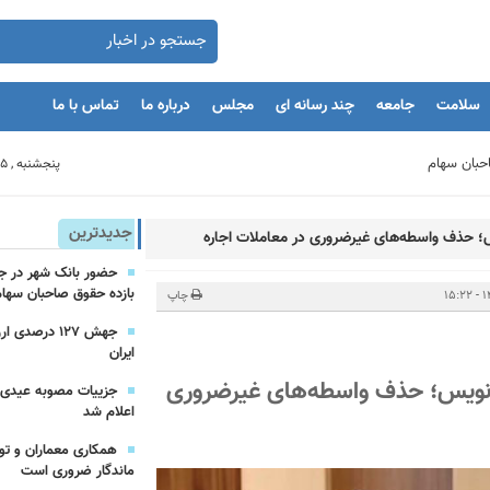
سلامت
جامعه
چند رسانه ای
مجلس
درباره ما
تماس با ما
پنجشنبه , 15 مرداد 1405
بنگاه های اقتصادی
جدیدترین
بازده حقوق صاحبان سهام
مان
چاپ
جهش ۱۲۷ درص
ایران
یه‌گذاران را با بحران مواجه کند
سامانه خودنویس؛ حذف واسطه‌های غیرضروری
اعلام شد
همکاری معماران و تو
ماندگار ضروری است