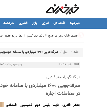
خبرخونه
اقتصادی
انرژی
بازار
فناوری
شرکت‌ها
حضور بانک شهر در جمع ۳ بانک برتر کشور از نظر بازده حقوق صاحبان سهام
تیما، محصول جدید بانك ملت؛ ابزاری برای كمك به مدیریت مالی 
خانه
بازار
صرفه‌جویی ۱۶۰۰ میلیاردی با سامانه خودنویس؛ حذف واسطه‌های غیرضروری در معاملات اجاره
توسعه درمانگاه فوق تخصصی بیمارستان بهارلو با حمایت بانک سا
کد خبر: 3858
چهارشنبه , 19 دی 1403 - 15:22
در گفتگو باجعفر قادری
هشدار نایب رئیس اتحادیه املاک: فروش متری مسکن می‌تواند سرما
صرفه‌جویی ۱۶۰۰ میلیاردی با 
در معاملات اجاره
تسهیلات قرض‌الحسنه ازدواج و فرزندآوری به ۲۵۰ هزار میلیارد تومان رسید
جعفر قادری، نایب رئیس دوم کمیسیون اقتصادی