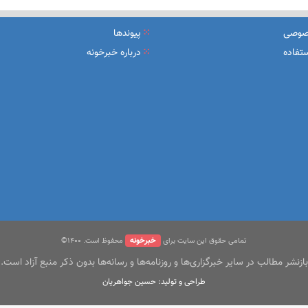
یرعامل و مدیران ارشد بانک
صوصی
پیوندها
شرکت بیمه باران و گروه صنعتی انتخاب
تفاده
درباره خبرخونه
سهیل مجوزهای كسب‌و‌كار بی‌اغماض عمل می‌كنیم
خبرخونه
تمامی حقوق این سایت برای
محفوظ است. ۱400©
بازنشر مطالب در سایر خبرگزاری‌ها و روزنامه‌ها و رسانه‌ها بدون ذکر منبع آزاد است.
طراحی و تولید: حسین جواهریان