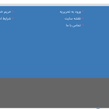
نشست تشریح برنامه های عملیاتی شعب در سال جاری با حضور مد
ورود به تحریریه
حریم خ
عقد تفاهم نامه عرضه محصول «مستمری مادام العمر ارس» بین 
نقشه سایت
شرایط اس
تماس با ما
وزیر اقتصاد در جمع خبرنگاران در اسلامشهر: در اجرای قانون ت
آغاز فرایند اجرایی طرح مولدسازی بعد از نوروز
طرح آتیه ملی ؛ محصول جدید و منحصربفرد بانک ملی ایران