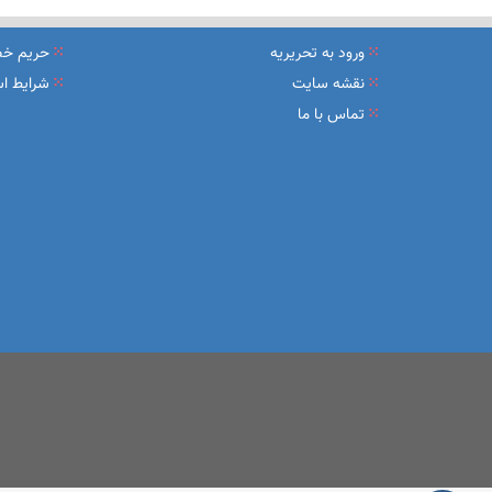
نشست تشریح برنامه های عملیاتی شعب در سال جاری با حضور مد
ورود به تحریریه
حریم خ
عقد تفاهم نامه عرضه محصول «مستمری مادام العمر ارس» بین 
نقشه سایت
شرایط اس
تماس با ما
وزیر اقتصاد در جمع خبرنگاران در اسلامشهر: در اجرای قانون ت
آغاز فرایند اجرایی طرح مولدسازی بعد از نوروز
طرح آتیه ملی ؛ محصول جدید و منحصربفرد بانک ملی ایران