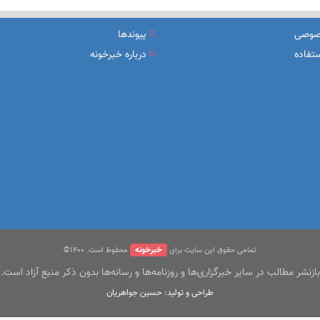
یرعامل و مدیران ارشد بانک
صوصی
پیوندها
شرکت بیمه باران و گروه صنعتی انتخاب
تفاده
درباره خبرخونه
سهیل مجوزهای كسب‌و‌كار بی‌اغماض عمل می‌كنیم
خبرخونه
تمامی حقوق این سایت برای
محفوظ است. ۱400©
بازنشر مطالب در سایر خبرگزاری‌ها و روزنامه‌ها و رسانه‌ها بدون ذکر منبع آزاد است.
طراحی و تولید: حسین جواهریان