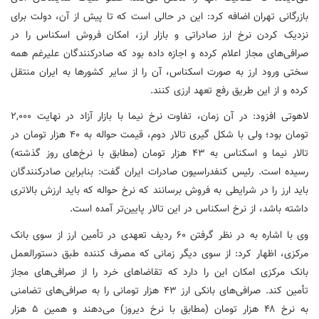
بازرگانی تهران اضافه کرد: این در حالی است که تا پیش از آن، دولت برای
نزدیک کردن نرخ ارز صادراتی و بازار ارز، امکان فروش اسکناس را در
صرافی‌های مجاز اعلام کرده و اجازه داده بود که صادرکنندگان علیرغم همه
سختی ورود ارز به صورت اسکناس، آن را از سایر کشورها به ایران منتقل
کرده و از این طریق رفع تعهد ارزی کنند.
لاهوتی افزود: در آن زمان، تفاوت نرخ نیما با بازار آزاد در نهایت ۲,۰۰۰
تومان بود؛ ولی با شکل
گیری
تالار دوم، قیمت حواله به ۴۰ هزار تومان در
تالار نیما و اسکناس به ۴۳ هزار تومان (مطابق با نرخ‌های روز گذشته)
رسیده است. رئیس کنفدراسیون صادرات ایران گفت: بنابراین صادرکنندگان
باید ارز را در شرایطی به فروش برسانند که نرخ حواله که باید ارزش بالاتری
داشته باشد، از نرخ اسکناس در این تالار پایین‌تر آمده است.
وی با اشاره به در نظر گرفتن ۶۰ ردیف تعهدی در تأمین ارز از سوی بانک
مرکزی، اظهار کرد: از سوی دیگر زمانی که مصرف کننده طبق دستورالعمل
بانک مرکزی امکان این را دارد که تقاضاهای خرد را از صرافی‌های مجاز
تأمین کند. صرافی‌های بانکی ارز ۴۳ هزار تومانی را به صرافی‌های تضامنی
به نرخ ۴۸ هزار تومان (مطابق با نرخ دیروز) می‌دهند و همین ۵ هزار