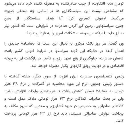
تومان
مابه
التفاوت
، از جیب صادرکننده به مصرف کننده خرد داده می‌شود
که مشخص نیست این سیاستگذاری
ها
بر اساس چه منطقی صورت
می‌گیرد. لاهوتی تصریح کرد: آیا هدف
سیاستگذار
از وضع
چنین
سیاستهایی
، زمین گیر کردن صادرات در شرایطی است که کشور نیاز
به ارز دارد یا اینکه می‌خواهد مشکلات امروز را به فردا بیندازد؟
وی گفت: هر روز بانک مرکزی به دنبال این است که بخشنامه جدیدی را
اعمال کند؛ در
حالیکه
این گونه
سیاستها
در شرایط کنونی کشور باعث
کاهش صادرات، جلوگیری از رفع تعهد ارزی و تأخیر در بازگشت ارز به چرخه
اقتصادی و در نهایت رونق
کارتهای
یکبار
مصرف خواهد شد.
رئیس کنفدراسیون صادرات ایران افزود: از سوی دیگر، هفته گذشته با
دستور رئیس جمهور، نرخ ارز مورد محاسبه در گمرکات از نرخ ۳۸ هزار
تومان به ۲۸,۵۰۰ تومان کاهش یافت تا هزینه‌های واردات افزایش نیابد؛
ولی در بحث صادرات کماکان نرخ ۴۳ هزار تومانی ملاک عمل است و
کالاهای صادراتی به خصوص در حوزه کشاورزی و معدنی که امروز مکلف به
پرداخت عوارض صادراتی هستند، باید نرخ ارز ۴۳ هزار تومانی پرداخت
کنند.