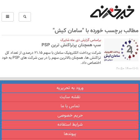
مطالب برچسب خورده با "سامان کیش"
براساس گزارش دی ماه شاپرک
سپ همچنان پرتراکنش ترین PSP
شرکت پرداخت الکترونیک سامان با سهم 21.15 درصدی از تعداد کل
تراکنش ها، همچنان بالاترین سهم را در بین شرکت های PSP به خود
اختصاص داد.
1400-11-11 20:50
ورود به تحریریه
نقشه سایت
تماس با ما
حریم خصوصی
شرایط استفاده
پیوندها