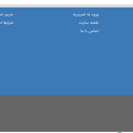
نشست تشریح برنامه های عملیاتی شعب در سال جاری با حضور مد
ورود به تحریریه
حریم خ
عقد تفاهم نامه عرضه محصول «مستمری مادام العمر ارس» بین 
نقشه سایت
شرایط اس
تماس با ما
وزیر اقتصاد در جمع خبرنگاران در اسلامشهر: در اجرای قانون ت
آغاز فرایند اجرایی طرح مولدسازی بعد از نوروز
طرح آتیه ملی ؛ محصول جدید و منحصربفرد بانک ملی ایران