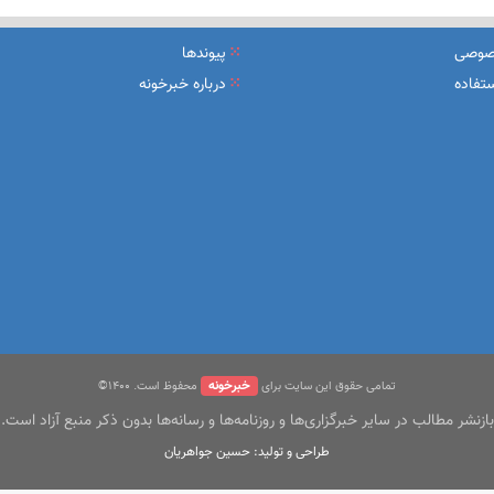
یرعامل و مدیران ارشد بانک
صوصی
پیوندها
شرکت بیمه باران و گروه صنعتی انتخاب
تفاده
درباره خبرخونه
سهیل مجوزهای كسب‌و‌كار بی‌اغماض عمل می‌كنیم
خبرخونه
تمامی حقوق این سایت برای
محفوظ است. ۱400©
بازنشر مطالب در سایر خبرگزاری‌ها و روزنامه‌ها و رسانه‌ها بدون ذکر منبع آزاد است.
طراحی و تولید: حسین جواهریان