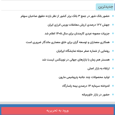
جدیدترین
حضور بانک شهر در جمع ۳ بانک برتر کشور از نظر بازده حقوق صاحبان سهام
جهش ۱۲۷ درصدی ارزش معاملات بورس انرژی ایران
جزییات مصوبه عیدی کارمندان برای سال 1405 اعلام شد
همکاری معماران و توسعه گران برای خلق معماری ماندگار ضروری است
رونمایی از شماره صفر مجله نمایشگاه ایرانیان
همستر هم زمان با بازارهای جهانی در نوبیتکس لیست شد
ارتقاء به بازار اصلی
تولید محصولات چند جانبه پتروشیمی مارون
اندوخته سرمایه 14 درصدی بیمه پاسارگاد
حضور در بازار خاورمیانه
ورود به تحریریه