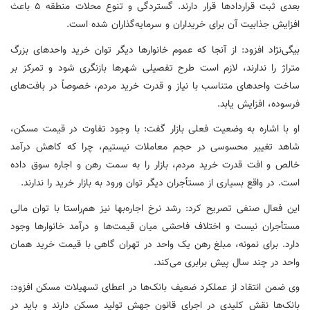
بعدی ثبت قراردادها قرار دارند. گستردگی و تنوع محلات منطقه ۵ باعث
افزایش جذابیت آن برای خریداران و سرمایه‌گذاران شده است.
بیگی‌نژاد افزود: از آنجا که عموم خانوارها دیگر توان خرید واحدهای بزرگ
متراژ را ندارند، لازم است طرح تفصیلی شهرها بازنگری شود و تمرکز بر
ساخت واحدهای متناسب با نیاز و قدرت خرید مردم، خصوصاً در بافت‌های
فرسوده، افزایش یابد.
او با اشاره به وضعیت فعلی بازار گفت: با وجود تفاوت در قیمت مسکن،
شاهد تغییر محسوسی در حجم معاملات نیستیم، چرا که کاهش درآمد
خالص و افت قدرت خرید مردم، بازار را به سمت رهن و اجاره سوق داده
است. در واقع بسیاری از مستأجران دیگر توان ورود به بازار خرید را ندارند.
این فعال صنفی تصریح کرد: رشد نرخ اجاره‌بها نیز هم‌راستا با توان مالی
مستأجران نیست و اختلاف فاحشی میان قیمت‌ها و درآمد خانوارها وجود
دارد. برای نمونه، مبلغ رهن یک واحد در تهران گاهی با قیمت خرید همان
واحد در چند سال پیش برابری می‌کند.
وی ضمن انتقاد از عملکرد ضعیف بانک‌ها در اعطای تسهیلات مسکن افزود:
بانک‌ها نقش کلیدی در اجرای قانون جهش تولید مسکن دارند و باید در