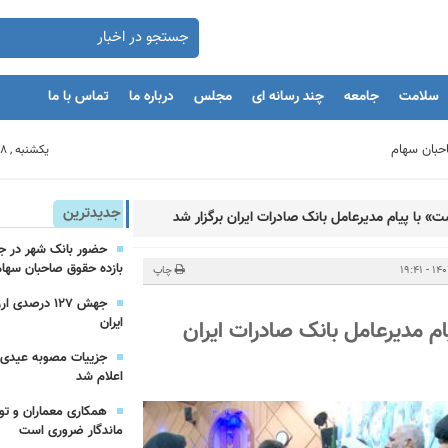
سلامت
جامعه
چند رسانه ای
مجلس
درباره ما
تماس با ما
يكشنبه , 18 مرداد 1405
بنگاه های اقتصادی
جدیدترین
ت» با پیام مدیرعامل بانک صادرات ایران برگزار شد
مان
بازده حقوق صاحبان سهام
چاپ
جهش ۱۲۷ درص
یه‌گذاران را با بحران مواجه کند
ایران
ام مدیرعامل بانک صادرات ایران
اعلام شد
همکاری معماران و تو
ماندگار ضروری است
یرعامل و مدیران ارشد بانک