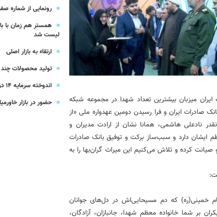
رونمایی از شماره صفر 
شرکت بیمه باران و گروه صنعتی انتخاب
همستر هم زمان با با
لیست شد
سهیل مجوزهای كسب‌و‌كار بی‌اغماض عمل می‌كنیم
ارتقاء به بازار اصلی
تولید محصولات چند ج
اندوخته سرمایه 14 درصدی بیمه پاسارگاد
ت ایران میزبان بیشترین تعداد شهدا در مجموعه شبکه
حضور در بازار خاورمیا
نک صادرات ایران و فرا رسیدن دومین عهدواره ملی «از
قدر نادعلی هاشمی، همانا نشان از ارادت مدیران و
ظم ایشان دارد و سبب‌ساز برکت و توفیق بانک صادرات
یانت کرده و تلاش می‌کنیم این میراث گران‌بها را به
ت:
م خمینی(ره) که دم مسیحایی‌اش در دل‌های جوانان
ران بر شما خانواده معظم شهدا، جانبازان، آزادگان،