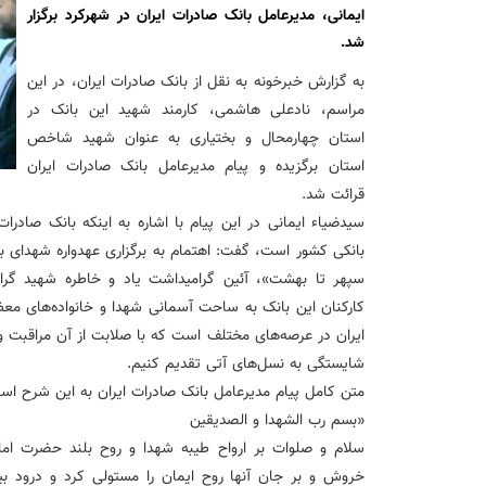
ایمانی، مدیرعامل بانک صادرات ایران در شهرکرد برگزار
شد.
عقد تفاهم نامه عرضه محصول «مستمری مادام العمر ارس» بین 
به گزارش خبرخونه به نقل از بانک صادرات ایران، در این
مراسم، نادعلی هاشمی، کارمند شهید این بانک در
وزیر اقتصاد در جمع خبرنگاران در اسلامشهر: در اجرای قانون ت
استان چهارمحال و بختیاری به عنوان شهید شاخص
استان برگزیده و پیام مدیرعامل بانک صادرات ایران
آغاز فرایند اجرایی طرح مولدسازی بعد از نوروز
قرائت شد.
سیدضیاء ایمانی در این پیام با اشاره به اینکه بانک صادرا
طرح آتیه ملی ؛ محصول جدید و منحصربفرد بانک ملی ایران
بانکی کشور است، گفت: اهتمام به برگزاری عهدواره شهدای با
سپهر تا بهشت»، آئین گرامیداشت یاد و خاطره شهید گران
کارکنان این بانک به ساحت آسمانی شهدا و خانواده‌های مع
ایران در عرصه‌های مختلف است که با صلابت از آن مراقبت و ص
شایستگی به نسل‌های آتی تقدیم کنیم.
متن کامل پیام مدیرعامل بانک صادرات ایران به این شرح اس
«بسم‌ رب الشهدا و الصدیقین
سلام و صلوات بر ارواح طیبه شهدا و روح بلند حضرت اما
خروش و بر جان آنها روح ایمان را مستولی کرد و درود بیک