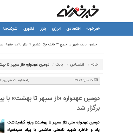
خبرخونه
اقتصادی
انرژی
بازار
فناوری
شرکت‌ها
حضور بانک شهر در جمع ۳ بانک برتر کشور از نظر بازده حقوق صاحبان سهام
تیما، محصول جدید بانك ملت؛ ابزاری برای كمك به مدیریت مالی 
خانه
اقتصادی
بانک
​دومین عهدواره «از سپهر تا بهش
توسعه درمانگاه فوق تخصصی بیمارستان بهارلو با حمایت بانک سا
کد خبر: 3679
پنجشنبه , 09 شهریور 1402 - 19:41
هشدار نایب رئیس اتحادیه املاک: فروش متری مسکن می‌تواند سرما
​دومین عهدواره «از سپهر تا بهشت» با پی
برگزار شد
تسهیلات قرض‌الحسنه ازدواج و فرزندآوری به ۲۵۰ هزار میلیارد تومان رسید
دومین عهدواره ملی «از سپهر تا بهشت» ویژه گرامیداشت
نشست تشریح برنامه های عملیاتی شعب در سال جاری با حضور مد
یاد و خاطره شهید نادعلی هاشمی با پیام سیدضیاء