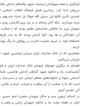
ایثارگران و همه میهمانان ارزشمند شهید والامقام نادعلی ها
می‌توان ادعا کرد، زیباترین فصل فرهنگ انقلاب اسلامی
تحسبن الذین قتلوا فی سبیل الله امواتا بل احیاء عندربهم ی
مرده مپندارید، بلکه آنان زنده‌اند و در نزد پروردگارشان روزی
شهدای عزیز ما خالقان حماسه‌ای عظیم بودند که با صلابت ا
آن جاودانگی و بقا بود. آنها کسانی بودند که به مدد بال‌های
عاشقانه خود در حریم حضرت احدیت بر روزهای ما رنگ بهشت
کردند.
مفتخریم که در بانک صادرات ایران میزبان بیشترین شهید 
میزبانی می‌بالیم.
اهتمام به برگزاری عهدواره شهدای بانک صادرات ایران و ف
گرامیداشت یاد و خاطره شهید گرانقدر نادعلی هاشمی، همانا
آسمانی شهدا و خانواده‌های معظم ایشان دارد و سبب‌ساز ب
است که ما با صلابت از آن مراقبت و صیانت کرده و تلاش می‌
آتی تقدیم کنیم.
در آستانه اربعین سید و سالار شهیدان حضرت امام حسین ع
ایام، در هفته دولت یاد و خاطره شهیدان رجایی و باهنر و 