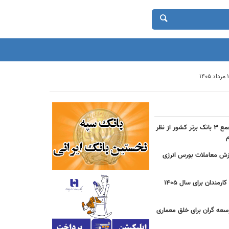
حضور بانک شهر در جمع ۳ بانک برتر کشور از نظر
دی ارزش معاملات بورس انرژی
جزییات مصوبه عیدی کارمندان برای سال 1405
سعه گران برای خلق معماری