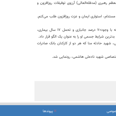
ظم رهبری (مدظله‌العالی) آرزوی توفیقات روزافزون و
 مستدام، استواری ایمان و عزت روزافزون طلب می‌کنم.
شهید نادعلی هاشمی، از کارکنان بانک صادرات ایران بود که با وجود٧٠ درصد جانبازی و تحمل ١٧ سال بیماری،
دترین شرایط جسمی او را به عنوان یک الگو قرار داد.
، شهید حادثه منا که هر دو از کارکنان بانک صادرات
ختصاصی شهید نادعلی هاشمی، رونمایی شد.
صوصی
پیوندها