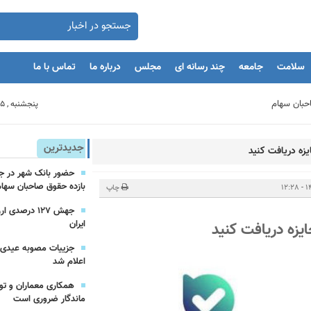
سلامت
جامعه
چند رسانه ای
مجلس
درباره ما
تماس با ما
پنجشنبه , 15 مرداد 1405
بنگاه های اقتصادی
جدیدترین
یزه دریافت کنید
بازده حقوق صاحبان سهام
مان
چاپ
جهش ۱۲۷ درص
ایران
ایزه دریافت کنید
یه‌گذاران را با بحران مواجه کند
اعلام شد
همکاری معماران و تو
ماندگار ضروری است