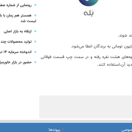
یرعامل و مدیران ارشد بانک
رونمایی از شماره صفر 
همستر هم زمان با با
شرکت بیمه باران و گروه صنعتی انتخاب
لیست شد
ارتقاء به بازار اصلی
ند شوند.
سهیل مجوزهای كسب‌و‌كار بی‌اغماض عمل می‌كنیم
تولید محصولات چند ج
اندوخته سرمایه 14 درصدی بیمه پاسارگاد
 گروه‌های هشت نفره رفته و در سمت چپ قسمت فوقانی
حضور در بازار خاورمیا
ید آن،استفاده کنند.
صوصی
پیوندها