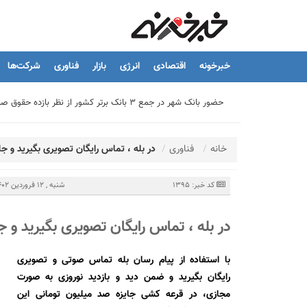
خبرخونه
اقتصادی
انرژی
بازار
فناوری
شرکت‌ها
حضور بانک شهر در جمع ۳ بانک برتر کشور از نظر بازده حقوق صاحبان سهام
تیما، محصول جدید بانك ملت؛ ابزاری برای كمك به مدیریت مالی 
خانه
فناوری
در بله ، تماس رایگان تصویری بگیرید و جا
توسعه درمانگاه فوق تخصصی بیمارستان بهارلو با حمایت بانک سا
کد خبر: 1395
شنبه , 12 فروردین 1402 - 12:28
در بله ، تماس رایگان تصویری بگیرید و ج
هشدار نایب رئیس اتحادیه املاک: فروش متری مسکن می‌تواند سرما
با استفاده از پیام رسان بله تماس صوتی و تصویری
تسهیلات قرض‌الحسنه ازدواج و فرزندآوری به ۲۵۰ هزار میلیارد تومان رسید
رایگان بگیرید و ضمن دید و بازدید نوروزی به صورت
مجازی، در قرعه کشی جایزه صد میلیون تومانی این