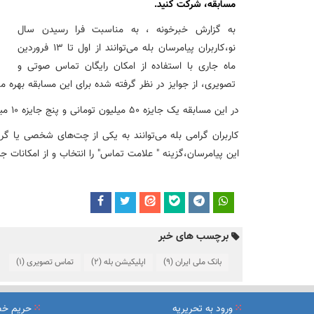
نشست تشریح برنامه های عملیاتی شعب در سال جاری با حضور مد
مسابقه، شرکت کنید.
به گزارش خبرخونه ، به مناسبت فرا رسیدن سال
عقد تفاهم نامه عرضه محصول «مستمری مادام العمر ارس» بین 
نو،کاربران پیامرسان بله می‌توانند از اول تا 13 فروردین
ماه جاری با استفاده از امکان رایگان تماس صوتی و
تصویری، از جوایز در نظر گرفته شده برای این مسابقه بهره م
وزیر اقتصاد در جمع خبرنگاران در اسلامشهر: در اجرای قانون ت
در این مسابقه یک جایزه 50 میلیون تومانی و پنج جایزه 10 میلیون تومانی به برندگان اعطا می‌شود.
آغاز فرایند اجرایی طرح مولدسازی بعد از نوروز
کاربران گرامی بله می‌توانند به یکی از چت‌های شخصی یا
این پیامرسان،گزینه " علامت تماس" را انتخاب و از امکانات جد
طرح آتیه ملی ؛ محصول جدید و منحصربفرد بانک ملی ایران
برچسب های خبر
بانک ملی ایران
(9)
اپلیکیشن بله
(2)
تماس تصویری
(1)
ورود به تحریریه
حریم خ