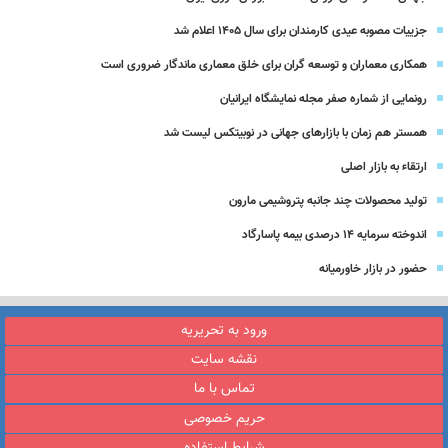
جزییات مصوبه عیدی کارمندان برای سال 1405 اعلام شد
همکاری معماران و توسعه گران برای خلق معماری ماندگار ضروری است
رونمایی از شماره صفر مجله نمایشگاه ایرانیان
همستر هم زمان با بازارهای جهانی در نوبیتکس لیست شد
ارتقاء به بازار اصلی
تولید محصولات چند جانبه پتروشیمی مارون
اندوخته سرمایه 14 درصدی بیمه پاسارگاد
حضور در بازار خاورمیانه
ورود به تحریریه
نقشه سایت
تماس با ما
حریم خصوصی