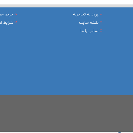
نشست تشریح برنامه های عملیاتی شعب در سال جاری با حضور مد
ورود به تحریریه
حریم خ
عقد تفاهم نامه عرضه محصول «مستمری مادام العمر ارس» بین 
نقشه سایت
شرایط اس
تماس با ما
وزیر اقتصاد در جمع خبرنگاران در اسلامشهر: در اجرای قانون ت
آغاز فرایند اجرایی طرح مولدسازی بعد از نوروز
طرح آتیه ملی ؛ محصول جدید و منحصربفرد بانک ملی ایران