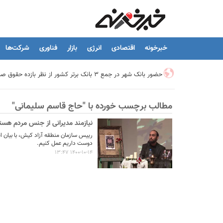
خبرخونه
اقتصادی
انرژی
بازار
فناوری
شرکت‌ها
حضور بانک شهر در جمع ۳ بانک برتر کشور از نظر بازده حقوق صاحبان سهام
مطالب برچسب خورده با "حاج قاسم سلیمانی"
تیما، محصول جدید بانك ملت؛ ابزاری برای كمك به مدیریت مالی 
نیازمند مدیرانی از جنس مردم هست
توسعه درمانگاه فوق تخصصی بیمارستان بهارلو با حمایت بانک سا
رییس سازمان منطقه آزاد کیش، با بیان ای
دوست داریم عمل کنیم.
1400-10-14 13:47
هشدار نایب رئیس اتحادیه املاک: فروش متری مسکن می‌تواند سرما
تسهیلات قرض‌الحسنه ازدواج و فرزندآوری به ۲۵۰ هزار میلیارد تومان رسید