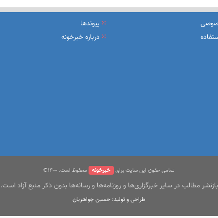
یرعامل و مدیران ارشد بانک
صوصی
پیوندها
شرکت بیمه باران و گروه صنعتی انتخاب
تفاده
درباره خبرخونه
سهیل مجوزهای كسب‌و‌كار بی‌اغماض عمل می‌كنیم
خبرخونه
تمامی حقوق این سایت برای
محفوظ است. ۱400©
بازنشر مطالب در سایر خبرگزاری‌ها و روزنامه‌ها و رسانه‌ها بدون ذکر منبع آزاد است.
طراحی و تولید: حسین جواهریان