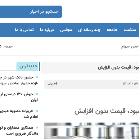
سلامت
جامعه
چند رسانه ای
مجلس
درباره ما
تماس با ما
جمعه , 16 مرداد 1405
بنگاه های اقتصادی
جدیدترین
بود، قیمت بدون افزایش
بازده حقوق صاحبان سهام
مان
چاپ
جهش ۱۲۷ درص
ایران
یه‌گذاران را با بحران مواجه کند
مبود، قیمت بدون افزایش
اعلام شد
همکاری معماران و تو
ماندگار ضروری است