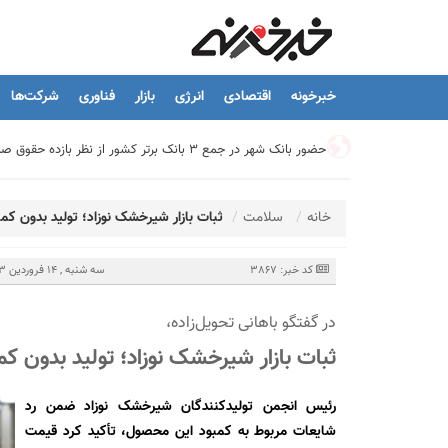
خبرخونه
اقتصادی
انرژی
بازار
فناوری
شرکت‌ها
حضور بانک شهر در جمع ۳ بانک برتر کشور از نظر بازده حقوق صاحبان سهام
تیما، محصول جدید بانك ملت؛ ابزاری برای كمك به مدیریت مالی 
خانه
سلامت
ثبات بازار شیرخشک نوزاد؛ تولید بدون کم
توسعه درمانگاه فوق تخصصی بیمارستان بهارلو با حمایت بانک سا
کد خبر: 3867
سه شنبه , 14 فروردین 1403 - 13:17
در گفتگو باهانی تحویل‌زاده،
هشدار نایب رئیس اتحادیه املاک: فروش متری مسکن می‌تواند سرما
ثبات بازار شیرخشک نوزاد؛ تولید بدون ک
تسهیلات قرض‌الحسنه ازدواج و فرزندآوری به ۲۵۰ هزار میلیارد تومان رسید
رئیس انجمن تولیدکنندگان شیرخشک نوزاد ضمن رد
شایعات مربوط به کمبود این محصول، تأکید کرد قیمت