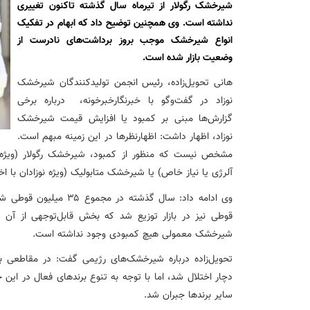
نشست تشریح برنامه های عملیاتی شعب در سال جاری با حضور مد
شیرخشک رگولار از تیرماه سال گذشته تاکنون تغییری
نداشته است. وی همچنین توضیح داد که ابهام در تفکیک
انواع شیرخشک موجب بروز برداشت‌های نادرست از
عقد تفاهم نامه عرضه محصول «مستمری مادام العمر ارس» بین 
وضعیت بازار شده است.
هانی تحویل‌زاده، رئیس انجمن تولیدکنندگان شیرخشک
وزیر اقتصاد در جمع خبرنگاران در اسلامشهر: در اجرای قانون ت
نوزاد در گفت‌وگو با خبرنگارخبرخونه، درباره برخی
گزارش‌ها مبنی بر کمبود یا افزایش قیمت شیرخشک
آغاز فرایند اجرایی طرح مولدسازی بعد از نوروز
نوزاد، اظهار داشت: اظهارنظرها در این زمینه مبهم است.
مشخص نیست که منظور از کمبود، شیرخشک رگولار (ویژه نو
طرح آتیه ملی ؛ محصول جدید و منحصربفرد بانک ملی ایران
آلرژی یا نیاز خاص) یا شیرخشک متابولیک (ویژه نوزادان با اخ
قوطی نیز در بازار توزیع شد که بخش قابل‌توجهی از آن ا
شیرخشک معمولی هیچ کمبودی وجود نداشته است.
تحویل‌زاده درباره شیرخشک‌های رژیمی گفت: در مقاطعی به
دچار اختلال شد، اما با توجه به تنوع برندهای فعال در این
سایر برندها جبران شد.