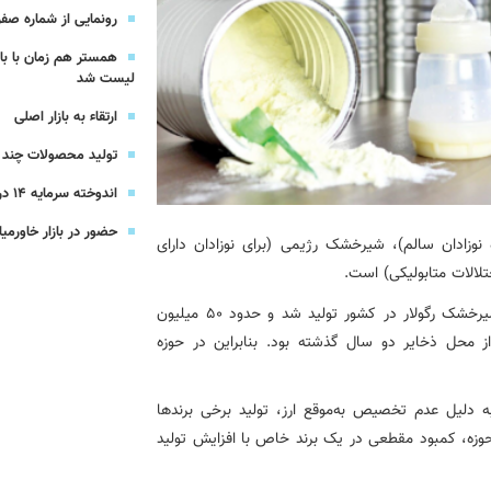
یرعامل و مدیران ارشد بانک
رونمایی از شماره صفر 
همستر هم زمان با با
شرکت بیمه باران و گروه صنعتی انتخاب
لیست شد
ارتقاء به بازار اصلی
سهیل مجوزهای كسب‌و‌كار بی‌اغماض عمل می‌كنیم
تولید محصولات چند ج
اندوخته سرمایه 14 درصدی بیمه پاسارگاد
حضور در بازار خاورمیا
زادان سالم)، شیرخشک رژیمی (برای نوزادان دارای
تلالات متابولیکی) است.
وی ادامه داد: سال گذشته در مجموع ۳۵ میلیون قوطی شیرخشک رگولار در کشور تولید شد و حدود ۵۰ میلیون
ز محل ذخایر دو سال گذشته بود. بنابراین در حوزه
 دلیل عدم تخصیص به‌موقع ارز، تولید برخی برندها
 حوزه، کمبود مقطعی در یک برند خاص با افزایش تولید