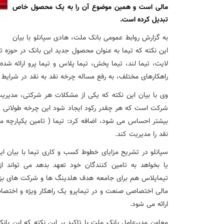
نشست تشریح برنامه های عملیاتی شعب در سال جاری با حضور مد
مالی است و همین موضوع آن را به یک محصول خاص
تبدیل کرده است.
عقد تفاهم نامه عرضه محصول «مستمری مادام العمر ارس» بین 
به گزارش روابط عمومی بانک ملت، هادی سپانلو با بیان
این نکته که تیما به عنوان محصول جدید این بانک در حوزه
وزیر اقتصاد در جمع خبرنگاران در اسلامشهر: در اجرای قانون ت
لایت، تیما لند، تیما پخش، تیما پلاس و تیما پرو ارائه شده
راهکارهای مختلف، به رفع مساله چرخه نقد به نقد در شرای
آغاز فرایند اجرایی طرح مولدسازی بعد از نوروز
وی با بیان این نکته که یکی از مشکلات هر شرکتی، مدیری
شرکت است که هر چقدر رکود ایجاد شود این چرخه طولانی ت
بیشتر احساس می شود، اضافه کرد: تیما ( تامین یکپارچه م
طرح آتیه ملی ؛ محصول جدید و منحصربفرد بانک ملی ایران
نقد را مدیریت کند.
سپانلو در تشریح مزایای خطوط کسب و کاری تیما با بیان ا
یا بخواهد به تامین کنندگان خود تعهد بدهد می تواند از
تیماپلاس هم برای جامعه هدف هلدینگ ها و شرکت های بزر
مالی اختصاصی صنعت و در تیماپرو یک راهکار ویژه و اختصاص
ارائه می شود.
معاون مدیرعامل بانک ملت با تاکید بر این نکته که این 