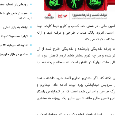
یرعامل و مدیران ارشد بانک
رونمایی از شماره صفر 
همستر هم زمان با با
شرکت بیمه باران و گروه صنعتی انتخاب
لیست شد
 تامین مالی، در شش خط کسب و کاری تیما کارت، تیما
ارتقاء به بازار اصلی
سهیل مجوزهای كسب‌و‌كار بی‌اغماض عمل می‌كنیم
 است، افزود: بانک ملت با طراحی و عرضه تیما و ارائه
تولید محصولات چند ج
ط مختلف کمک می کند.
اندوخته سرمایه 14 درصدی بیمه پاسارگاد
ت چرخه نقدینگی واردشده و نقدینگی خارج شده از آن
حضور در بازار خاورمیا
ر شده و هر چه تورم بیشتر باشد لزوم کاهش دوره آن
الی ملت ایران) در تلاش است که مساله چرخه نقد به
ین نکته که اگر مشتری تجاری قصد خرید داشته باشند
 سرویس تیماپخش بهره ببرد، ادامه داد: تیماپرو و
گ طراحی و اجرایی شده است که در تیماپلاس راهکار
ی تامین مالی مانند تامین مالی یک پروژه، به مشتری
بانک در پی تحقق شعار توقف کسب و کار ممنوع است و