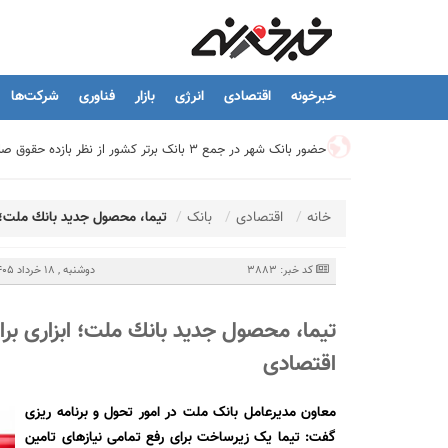
خبرخونه
اقتصادی
انرژی
بازار
فناوری
شرکت‌ها
حضور بانک شهر در جمع ۳ بانک برتر کشور از نظر بازده حقوق صاحبان سهام
تیما، محصول جدید بانك ملت؛ ابزاری برای كمك به مدیریت مالی 
خانه
اقتصادی
بانک
تیما، محصول جدید بانك ملت؛ ا
توسعه درمانگاه فوق تخصصی بیمارستان بهارلو با حمایت بانک سا
کد خبر: 3883
دوشنبه , 18 خرداد 1405 - 17:42
تیما، محصول جدید بانك ملت؛ ابزاری بر
هشدار نایب رئیس اتحادیه املاک: فروش متری مسکن می‌تواند سرما
اقتصادی
تسهیلات قرض‌الحسنه ازدواج و فرزندآوری به ۲۵۰ هزار میلیارد تومان رسید
معاون مدیرعامل بانک ملت در امور تحول و برنامه ریزی
گفت: تیما یک زیرساخت برای رفع تمامی نیازهای تامین