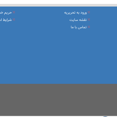
نشست تشریح برنامه های عملیاتی شعب در سال جاری با حضور مد
ورود به تحریریه
حریم خ
عقد تفاهم نامه عرضه محصول «مستمری مادام العمر ارس» بین 
نقشه سایت
شرایط اس
تماس با ما
وزیر اقتصاد در جمع خبرنگاران در اسلامشهر: در اجرای قانون ت
آغاز فرایند اجرایی طرح مولدسازی بعد از نوروز
طرح آتیه ملی ؛ محصول جدید و منحصربفرد بانک ملی ایران