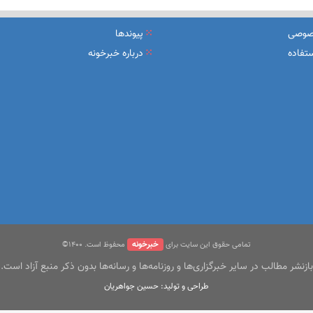
یرعامل و مدیران ارشد بانک
صوصی
پیوندها
شرکت بیمه باران و گروه صنعتی انتخاب
تفاده
درباره خبرخونه
سهیل مجوزهای كسب‌و‌كار بی‌اغماض عمل می‌كنیم
خبرخونه
تمامی حقوق این سایت برای
محفوظ است. ۱400©
بازنشر مطالب در سایر خبرگزاری‌ها و روزنامه‌ها و رسانه‌ها بدون ذکر منبع آزاد است.
طراحی و تولید: حسین جواهریان