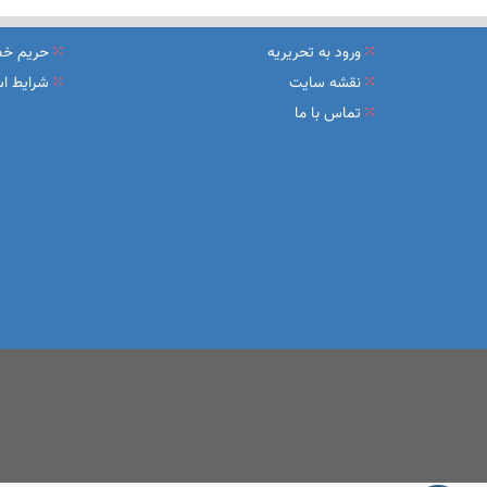
نشست تشریح برنامه های عملیاتی شعب در سال جاری با حضور مد
ورود به تحریریه
حریم خ
عقد تفاهم نامه عرضه محصول «مستمری مادام العمر ارس» بین 
نقشه سایت
شرایط اس
تماس با ما
وزیر اقتصاد در جمع خبرنگاران در اسلامشهر: در اجرای قانون ت
آغاز فرایند اجرایی طرح مولدسازی بعد از نوروز
طرح آتیه ملی ؛ محصول جدید و منحصربفرد بانک ملی ایران