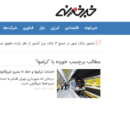
خبرخونه
اقتصادی
انرژی
بازار
فناوری
شرکت‌ها
حضور بانک شهر در جمع ۳ بانک برتر کشور از نظر بازده حقوق صاحبان سهام
مطالب برچسب خورده با "تراموا"
تیما، محصول جدید بانك ملت؛ ابزاری برای كمك به مدیریت مالی 
احداث تراموا و خط ۱۰ مترو غیرقانونی است
توسعه درمانگاه فوق تخصصی بیمارستان بهارلو با حمایت بانک سا
مترو فعلا غیرقانونی است.
1401-11-10 07:20
هشدار نایب رئیس اتحادیه املاک: فروش متری مسکن می‌تواند سرما
تسهیلات قرض‌الحسنه ازدواج و فرزندآوری به ۲۵۰ هزار میلیارد تومان رسید