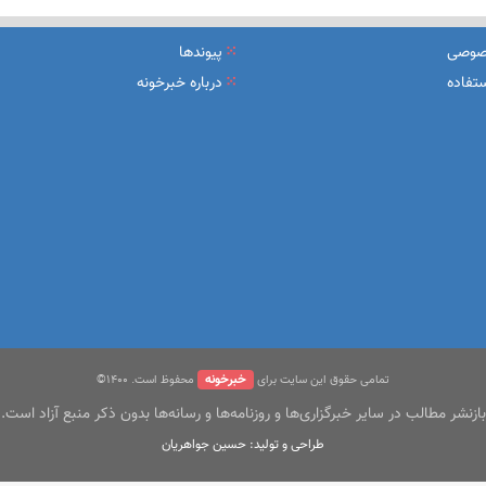
یرعامل و مدیران ارشد بانک
صوصی
پیوندها
شرکت بیمه باران و گروه صنعتی انتخاب
تفاده
درباره خبرخونه
سهیل مجوزهای كسب‌و‌كار بی‌اغماض عمل می‌كنیم
خبرخونه
تمامی حقوق این سایت برای
محفوظ است. ۱400©
بازنشر مطالب در سایر خبرگزاری‌ها و روزنامه‌ها و رسانه‌ها بدون ذکر منبع آزاد است.
طراحی و تولید: حسین جواهریان