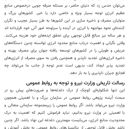
می‌توان حدس زد که دنیای حاضر، بر مسئله صرفه جویی درخصوص منابع
عظیم انرژی توجه بسیار ویژه و خاصی دارد یا خیر. کشورهای بزرگ و
متولیان مصرف و ذخیره سازی در این کشور‌ها به طرز بسیار عجیب و نگران
کننده‌ای نحوه مواجهه با انرژی در آینده را سرلوحه امور آتی خود قرارداده اند
و هر ساله نیز مبالغ قابل توجهی برای تحقق ایده‌های خود هزینه می‌کنند.
وقتی نگرانی و اهمیت درباب منابع محدود انرژی توانسته چنین دستگاه‌های
عریض و طویلی را در کشورهای توسعه یافته جهان برای مصرف بهینه و
ذخیره انرژی‌های تجدید ناپذیر و همچنین رفتن به سوی مصرف از انرژی‌های
تجدید پذیر ایجاد کند، بدیهی است عدم توجه از جانب ما می‌تواند چه
فجایع جبران ناپذیری را به بار دهد.
رسالت تاریخی وزارت نیرو و توجه به روابط عمومی
این تنها شکلواره‌ای کوچک از درک دغدغه‌ها و ضرورت‌های پیش رو در
مبحث آینده پژوهی روابط عمومی در سازمان بزرگ و با اهمیتی همچون
وزارت نیرو می‌تواند باشد. اگر روابط عمومی را زیرمجموعه سازمانی متعالی و
با اهمیتی در وزارت نیرو بدانیم، نباید فراموش کنیم که اهمیت به درک
محدودیت منابع انرژی، می‌بایست مهمترین دغدغه این نهاد باشد. اگر چنین
باشد بخش قابل توجهی از پتانسیل‌های روابط عمومی به بخش آموزش و