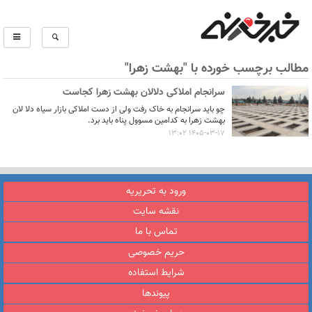
مطالب برچسب خورده با "بهشت زهرا"
سرانجام املاکی دلالان بهشت زهرا کجاست
چو باید سرانجام به خاک رفت ولی از دست املاکی بازار سیاه دلا لان
بهشت زهرا به کدامین مسوول پناه باید برد.
1405-03-17 13:02
ورود به تحریریه
نقشه سایت
تماس با ما
حریم خصوصی
شرایط استفاده
پیوندها