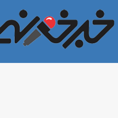
خبرخونه
تمامی حقوق این سایت برای
محفوظ است. ۱400©