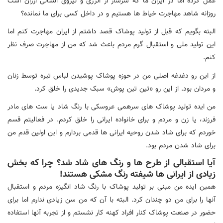
عمل کرده اما در ایران ما که سرشار از انرژی و نیروی انسانی ارزان است
روزانه شاهد مهاجرت خیاط ها هستیم و در داخل کسی برای ما نمانده؟
البته بگویم که قبل از تولید پوشاک قصد داشتم از ایران مهاجرت کنم اما
این تولید ملی و استقبال گرم مردم باعث شد که من از مهاجرت صرف نظر
کنم.
از این رو دغدغه اصلی من در حوزه پوشاک پوشیدن لباس تیره توسط زنان
و مردان بود. از این رو «تین تین پوش» سبک جدیدی را خلق کرد.
من ایده تولید پوشاک های سرهمی عروسکی با رنگ شاد یا ست های مادر
فرزند، یا زن و مردم و برای خانواده ایرانی را خلق کردم. در فعالیتم قسم
خوردم که برای شاد شدن روحیه ایرانی ها قدمی بردارم و این اولین قدم من
برای شاد شدن مردم بود.
آیا استقبالی از طرح ها و رنگ های شاد شد؟ چرا که بخش
زیادی از ایرانی ها شیفته رنگ مشکی هستند!
همین ایده من مبنی بر تولید پوشاک با رنگ شاد انگیزه مردم و استقبال
آنها را برای من دو چندان کرد. البته با آن که من سن زیادی ندارم اما برای
حضور در صنعت پوشاک کنار افراد کهنه کار نشستم و از تجربه آنها استفاده