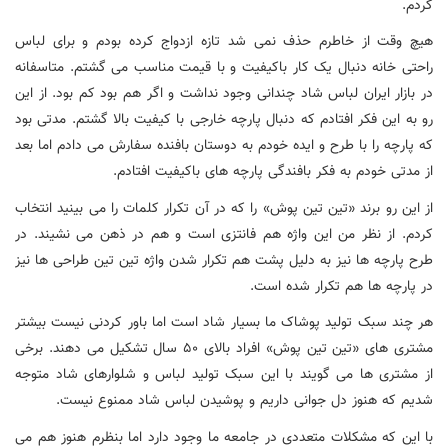
کردم.
هیچ وقت از خاطرم حذف نمی شد تازه ازدواج کرده بودم و برای لباس
راحتی خانه دنبال یک کار باکیفیت و با قیمت مناسب می گشتم. متاسفانه
در بازار ایران لباس شاد چندانی وجود نداشت و اگر هم بود کم بود. از این
رو به این فکر افتادم که دنبال پارچه خارجی با کیفیت بالا گشتم. مدتی بود
که پارچه را با طرح و ایده خودم به دوستان بافنده سفارش می دادم اما بعد
از مدتی خودم به فکر بافندگی پارچه های باکیفیت افتادم.
از این رو برند «تین تین پوش» را که در آن تکرار کلمات را می بینید انتخاب
کردم. از نظر من این واژه هم فانتزی است و هم در ذهن می نشیند. در
طرح پارچه ها نیز به دلیل پشت هم تکرار شدن واژه تین تین طراحی ها نیز
در پارچه ها هم تکرار شده است.
هر چند سبک تولید پوشاک ما بسیار شاد است اما باور کردنی نیست بیشتر
مشتری های «تین تین پوش» افراد بالای 50 سال تشکیل می دهند. برخی
از مشتری ها می گویند با این سبک تولید لباس و شلوارهای شاد متوجه
شدیم که هنوز دل جوانی داریم و پوشیدن لباس شاد ممنوع نیست.
با این که مشکلات متعددی در جامعه ما وجود دارد اما بنظرم هنوز هم می