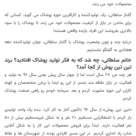
محصولات خود می زنند.
گلناز سلطانی، یک تولیدکننده و کارآفرین حوزه پوشاک می گوید: کسانی که
برای ماندن در بازار از کیفیت محصولات خود می زنند تا پوشاک را با سود
بالاتری بفروشند این افراد بازنده واقعی هستند!
درباره چند و چون وضعیت پوشاک با گلناز سلطانی، جوان تولیدکننده دهه
هفتادی به گفتگو نشستیم.
خانم سلطانی، چه شد که به فکر تولید پوشاک افتادید؟ برند
تین تین پوش از کجا آمد؟
هر چند من 28 سال است اما از چهار سال پیش یعنی سال 96 به تولید و
فعالیت در بازار علاقه مند شدم. از این رو ابتدا با برخی متخصصان و کهنه
کاران این حوزه مشورت کردم و بعد سرمایه خودم رو راهی صنعت پوشاک
کردم.
«تین تین پوش» از سال 96 تاکنون آغاز به کار کرد. بنده یک واحد تولیدی
باز کردم با اشتغالزایی مستقیم 20 نفر و به شکل غیرمستقیم بیش از 50
نفر فعالیت دارند. ابتدا برای فروش محصولات این کار را به شکل آنلاین
شاپ راه اندازی کردیم. در این مسیر افرادی بودند از شهرستان ها و نقاط