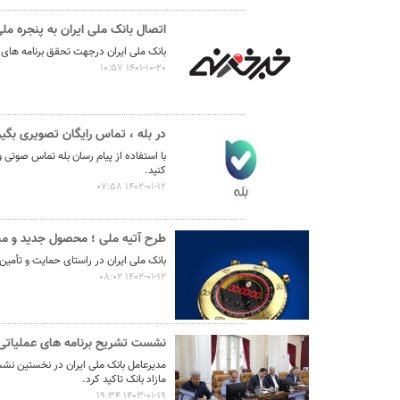
نشست تشریح برنامه های عملیاتی شعب در سال جاری با حضور مد
اتصال بانک ملی ایران به پنجره 
بانک ملی ایران درجهت تحقق برنامه ها
عقد تفاهم نامه عرضه محصول «مستمری مادام العمر ارس» بین 
1401-10-20 10:57
وزیر اقتصاد در جمع خبرنگاران در اسلامشهر: در اجرای قانون ت
در بله ، تماس رایگان تصویری بگیر
با استفاده از پیام رسان بله تماس صوتی
آغاز فرایند اجرایی طرح مولدسازی بعد از نوروز
کنید.
1402-01-12 07:58
طرح آتیه ملی ؛ محصول جدید و منحصربفرد بانک ملی ایران
طرح آتیه ملی ؛ محصول جدید و من
بانک ملی ایران در راستای حمایت و تأمین 
1402-01-12 08:02
نشست تشریح برنامه های عملیاتی 
مازاد بانک تاکید کرد.
1403-01-19 19:34