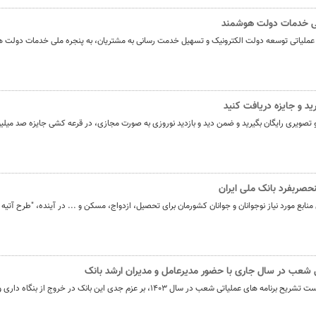
یرعامل و مدیران ارشد بانک
ملی خدمات دولت هوشمند
ی عملیاتی توسعه دولت الکترونیک و تسهیل خدمت رسانی به مشتریان، به پنجره ملی خدمات دول
شرکت بیمه باران و گروه صنعتی انتخاب
سهیل مجوزهای كسب‌و‌كار بی‌اغماض عمل می‌كنیم
ید و جایزه دریافت کنید
 و تصویری رایگان بگیرید و ضمن دید و بازدید نوروزی به صورت مجازی، در قرعه کشی جایزه صد میل
حصربفرد بانک ملی ایران
منابع مورد نیاز نوجوانان و جوانان کشورمان برای تحصیل، ازدواج، مسکن و ... در آینده، "طرح آتیه 
شعب در سال جاری با حضور مدیرعامل و مدیران ارشد بانک
مدیرعامل بانک ملی ایران در نخستین نشست تشریح برنامه های عملیاتی شعب در سال 1403، بر عزم جدی ا