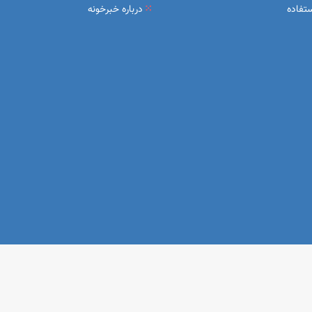
تفاده
درباره خبرخونه
خبرخونه
تمامی حقوق این سایت برای
محفوظ است. ۱400©