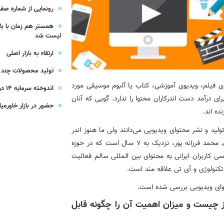
شرکت بیمه باران و گروه صنعتی انتخاب
رونمایی از شماره صفر 
همستر هم زمان با با
سهیل مجوزهای كسب‌و‌كار بی‌اغماض عمل می‌كنیم
لیست شد
ارتقاء به بازار اصلی
تولید محصولات چند ج
ای فیلم، ویدیوی آموزشی، کتاب یا آلبوم موسیقی مورد
اندوخته سرمایه 14 درصدی بیمه پاسارگاد
ای درآمد دست اندرکاران محتوا را ندارد. گویی که آنان
حضور در بازار خاورمیا
ده اند.
ولید و نشر محتوای ویدیویی می‌دانند ولی ما هنوز اندر
خم فهم مدل‌های درآمدی مناسب هستیم و منتظر دیر شدن. محمد فرزانه پور، نزدیک به 7 سال است که در حوزه
ی کاربران ایرانی به محتوای بین المللی سالم فعالیت
تکنولوژی و آی تی علاقه مند است.
وای ویدیویی بررسی شده است.
ز چیست و میزان اهمیت آن را چگونه قابل