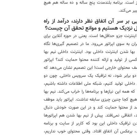
ز است. برنامه بلندمدت پنج ساله و ده ساله هم هیچ
ر می‌کند.
بر سر آن اتفاق نظر دارند، درآمد از راه
مدل نزدیک هستیم و موانع تحقق آن چیست؟
اینترنت جزو حداقل‌ها است. یعنی در حوزه آنلاین برای
ن به سوی اپراتور می‌رود. ما در تصمیم گیری‌ها نگاه
بها شدن اینترنت داخلی بود. اینترنت داخلی نیم بها
ی از تولید و ارائه کننده محتوا حمایت کند؟ اپراتور
نصف محتوای خارجی است! این تصمیم نشان می‌دهد که
م دو برابر شود، نه ترافیک یک سرویس داخلی. چون دو
 داخلی تولید کنیم، شبکه ملی اطلاعات داشته باشیم،
که همه این نیازها و برنامه‌ها را خراب می‌کند. نیم بها
هیچ کجا چنین چیزی سابقه نداشت. اپراتور باید موظف
 جای نیم بها کردن ترافیک داخلی، با این 50 درصد از محتوا حمایت کند و در این صورت خودش دنبال
، اتفاقی نمی‌افتد. پیش از نیم بها شدن هم اپراتورها
ن ترافیک داخلی این بود که کاربر از سایت و برنامه
، برعکس آن اتفاق افتاد. وقتی محتوای خوب نداریم،