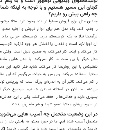
تولیدمحتوای ویدیویی نوظهور است و به زعم کار
کجای این مسیر هستیم و با توجه به اینکه شما 
چه راهی پیش رو داریم؟
چندین مدل برای فروش محتوا در دنیا وجود دارد. مثلا یوتیوب
را جذب کند. یک مدل هم برای انواع فروش و اجاره محتوا د
درآمدها نیاز به یک اکوسیستم دارد. اکوسیستم اجزایی دار
آن اجزا لازم است و فقدان یا اختلال هر جزء کارکرد اکوسیست
کار می‌کند و اینجا کار نمی‌کند، به همین دلیل است. وقتی
مدل دیگر با پی منت ما کار نمی‌کند. یا مدل هایی مانن
نتفلیکس با این روش‌ها کار می‌کند. شاید فکر کنیم این مدل‌
محتوا استفاده می‌کند. ولی من به جرئت می‌گویم که این تفا
را کم می‌کند. تاثیر آن به اندازه‌ای بزرگ است که بیزینس تول
می‌دهد. ما الان در آستانه نماندن هستیم. موضوع دیگر 
بسیاری دارند و حداقل‌ها را حفظ می‌کنند. یکی از این حداقل‌
در سرویس‌های محتوا عضو شوند و هر ماه پول بدهند.
در این وضعیت متحمل چه آسیب هایی می‌شویم
متحمل آسیب شده ایم. ما در حوزه محتوا به راحتی نفر از 
داریم؟ در تکنولوژی چند استیو جابز یا بیل گیتس داریم؟ اگر 