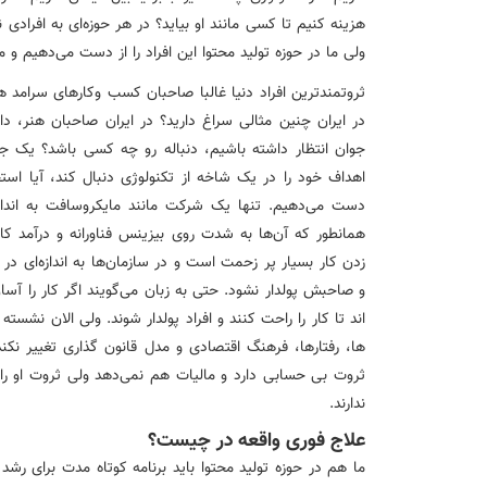
هزینه کنیم تا کسی مانند او بیاید؟ در هر حوزه‌ای به افرادی
ولی ما در حوزه تولید محتوا این افراد را از دست می‌دهیم و 
ثروتمندترین افراد دنیا غالبا صاحبان کسب وکارهای سرامد هست
در ایران چنین مثالی سراغ دارید؟ در ایران صاحبان هنر، 
جوان انتظار داشته باشیم، دنباله رو چه کسی باشد؟ یک ج
اهداف خود را در یک شاخه از تکنولوژی دنبال کند، آیا استح
دست می‌دهیم. تنها یک شرکت مانند مایکروسافت به اندازه
همانطور که آن‌ها به شدت روی بیزینس فناورانه و درآمد کار
زدن کار بسیار پر زحمت است و در سازمان‌ها به اندازه‌ای د
و صاحبش پولدار نشود. حتی به زبان می‌گویند اگر کار را آسا
اند تا کار را راحت کنند و افراد پولدار شوند. ولی الان نشست
ها، رفتارها، فرهنگ اقتصادی و مدل قانون گذاری تغییر نکند
ثروت بی حسابی دارد و مالیات هم نمی‌دهد ولی ثروت او ر
ندارند.
علاج فوری واقعه در چیست؟
ما هم در حوزه تولید محتوا باید برنامه کوتاه مدت برای رشد 