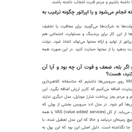
ا داشته باشیم و مردم قدرت انتخاب داشته باشند.
 انجام می‌شود و یا اپراتور چگونه ترغیب به
ت‌ها به شرکت‌ها می‌گویند برای معافیت یا تخفیف
ها از این کار برای برندینگ و مسئولیت اجتماعی هم
تور از تولید و ارائه محتوا می‌تواند اتخاذ شود. دولت
لت بدهید یا از محتوا حمایت کنید. در این صورت همه
 و اگر بله، ضعف و قوت آن چه بود و آیا آن
‌کنید، هست؟
بله، پیش از این مدلی به نام VAS (value added services) روی سرویس‌ها داشتیم که متاسفانه کلاهبرداری
رنت اضافه می‌کنیم که کاربر ارزش اضافه بگیرد. این
 و مردم بجز پرداخت شارژ موبایل، مدل دیگری ندارند
آن‌ها کم شود. در مدل ادد سرویس بخشی از پولی که
کاربران به خرید شارژ می‌دهند، به حمایت از محتوا اختصاص می‌یابد. از کل VAS (value added services) با همه
زمینه‌ای درنیامد و حالا که این مدل تعطیل شده، با
 جا نگذاشته است. دلیل اصلی این بود که این پول به