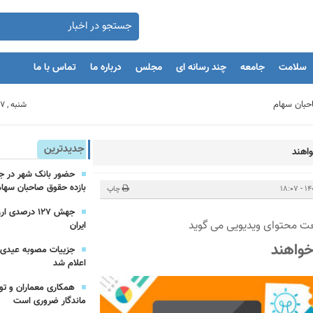
سلامت
جامعه
چند رسانه ای
مجلس
درباره ما
تماس با ما
بنگاه های اقتصادی
شنبه , 17 مرداد 1405
مان
جدیدترین
واهند
بازده حقوق صاحبان سهام
یه‌گذاران را با بحران مواجه کند
چاپ
جهش ۱۲۷ درص
نعت محتوای ویدیویی می گوید
ایران
خواهند
اعلام شد
یرعامل و مدیران ارشد بانک
همکاری معماران و تو
ماندگار ضروری است