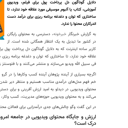
عقد تفاهم نامه عرضه محصول «مستمری مادام العمر ارس» بین 
دلایل گوناگون دل پرداخت پول برای فیلم، ویدیوی
آموزشی، کتاب یا آلبوم موسیقی مورد علاقه خود ندارد، تا
ساختاری که توان و دغدغه برنامه ریزی برای درآمد دست
وزیر اقتصاد در جمع خبرنگاران در اسلامشهر: در اجرای قانون ت
اندرکاران محتوا را ندارد.
به گزارش خبرنگار
خبرخونه
، دسترسی به محتوای رایگان
آغاز فرایند اجرایی طرح مولدسازی بعد از نوروز
در کشور ما تبدیل به یک انتظار همگانی شده است. از
کاربر ساده اینترنت که به دلایل گوناگون دل پرداخت پول بر
طرح آتیه ملی ؛ محصول جدید و منحصربفرد بانک ملی ایران
علاقه خود ندارد، تا ساختاری که توان و دغدغه برنامه ریزی بر
فی سبیل الله ویدیو می‌سازند و منتشر می‌کنند و با فتوسنتز زن
حضور بانک شهر در جمع ۳ بانک برتر کشور از نظر بازده حقوق صاحبان سهام
اگرچه بسیاری از آینده پژوهان آینده کسب وکارها را در گرو ت
محتوای ویدیویی در دیدئو به امید ارزش آفرینی و برای دسترس
می‌کند و به محتوای ویدیویی حوزه‌های مدیریت، کسب وکار، 
در این گفت وگو چالش‌های جدی درآمدزایی برای فعالان محت
ارزش و جایگاه محتوای ویدیویی در جامعه امرو
درک است؟