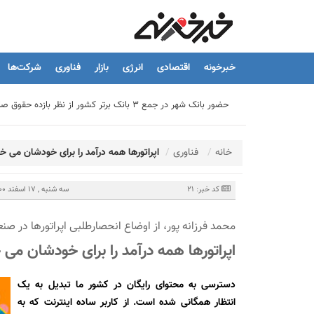
خبرخونه
اقتصادی
انرژی
بازار
فناوری
شرکت‌ها
تیما، محصول جدید بانك ملت؛ ابزاری برای كمك به مدیریت مالی 
توسعه درمانگاه فوق تخصصی بیمارستان بهارلو با حمایت بانک سا
خانه
فناوری
اپراتورها همه درآمد را برای خودشان می خ
هشدار نایب رئیس اتحادیه املاک: فروش متری مسکن می‌تواند سرما
کد خبر: 21
سه شنبه , 17 اسفند 1400 - 18:07
محمد فرزانه پور، از اوضاع انحصارطلبی اپراتورها در ص
تسهیلات قرض‌الحسنه ازدواج و فرزندآوری به ۲۵۰ هزار میلیارد تومان رسید
اپراتورها همه درآمد را برای خودشان می 
نشست تشریح برنامه های عملیاتی شعب در سال جاری با حضور مد
دسترسی به محتوای رایگان در کشور ما تبدیل به یک
انتظار همگانی شده است. از کاربر ساده اینترنت که به