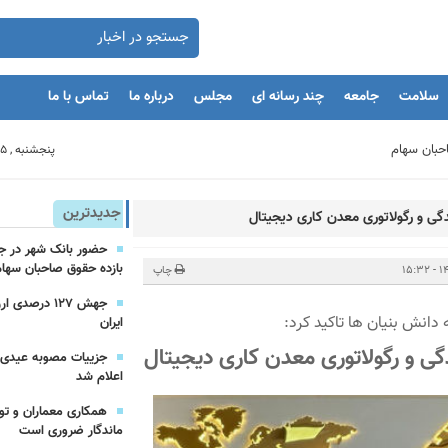
سلامت
جامعه
چند رسانه ای
مجلس
درباره ما
تماس با ما
پنجشنبه , 15 مرداد 1405
بنگاه های اقتصادی
جدیدترین
گی و رگولاتوری معدن کاری دیجیتال
بازده حقوق صاحبان سهام
مان
چاپ
جهش ۱۲۷ درص
 دانش بنیان ها تاکید کرد:
ایران
یه‌گذاران را با بحران مواجه کند
گی و رگولاتوری معدن کاری دیجیتال
اعلام شد
همکاری معماران و تو
ماندگار ضروری است