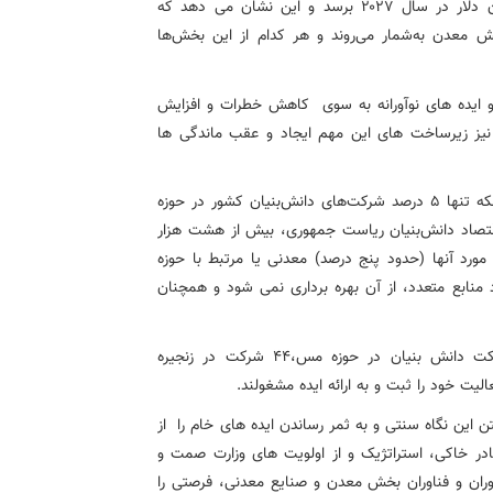
ن دلار در سال
۲۰۲۷
برسد و این نشان می دهد که
معدن به‌شمار می‌روند و هر کدام از این بخش‌ها
 ایده های نوآورانه به سوی
کاهش خطرات و افزایش
ران نیز زیرساخت های این مهم ایجاد و عقب ماندگی ها
نکه تنها
۵
درصد شرکت‌های دانش‌بنیان کشور در حوزه
قتصاد دانش‌بنیان ریاست جمهوری، بیش از هشت هزار
ورد آنها (حدود پنج درصد)‌ معدنی یا مرتبط با حوزه
منابع متعدد، از آن بهره برداری نمی شود و همچنان
کیومرثی ادامه داد: بر اساس همین آمارها، تنها 36 شرکت دانش بنیان در حوزه مس،44 شرکت در زنجیره
این نگاه سنتی و به ثمر رساندن ایده های خام را
از
در خاکی، استراتژیک و از اولویت های وزارت صمت و
وآوران و فناوران بخش معدن و صنایع معدنی، فرصتی را