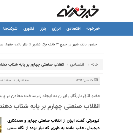
خبرخونه
اقتصادی
انرژی
بازار
فناوری
شرکت‌ها
حضور بانک شهر در جمع ۳ بانک برتر کشور از نظر بازده حقوق صاحبان سهام
تیما، محصول جدید بانك ملت؛ ابزاری برای كمك به مدیریت مالی 
خانه
اقتصادی
انقلاب صنعتی چهارم بر پایه شتاب دهند
توسعه درمانگاه فوق تخصصی بیمارستان بهارلو با حمایت بانک سا
کد خبر: 1391
سه شنبه , 16 اسفند 1401 - 15:32
عضو اتاق بازرگانی ایران به ایجاد زیرساخت معادن بر پایه
هشدار نایب رئیس اتحادیه املاک: فروش متری مسکن می‌تواند سرما
انقلاب صنعتی چهارم بر پایه شتاب دهند
تسهیلات قرض‌الحسنه ازدواج و فرزندآوری به ۲۵۰ هزار میلیارد تومان رسید
کیومرثی گفت: ایران از انقلاب صنعتی چهارم و معدنکاری
دیجیتال، عقب مانده به طوری که نیاز بوده از نگاه سنتی