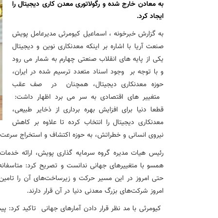
نشست تشریح برنامه های عملیاتی شعب در سال جاری با حضور مد
به معادن خارج شده و رگولاتوری معدن کاری دیجیتال را
ایجاد کرد.
عقد تفاهم نامه عرضه محصول «مستمری مادام العمر ارس» بین 
به گزارش خبرخونه ، اسماعیل کیومرثی مدیرعامل پویش
صنعت آریا با اشاره بر اینکه معدنکاری نوین و دیجیتال
یکی از پایه های انقلاب صنعتی چهارم به شمار می رود
وزیر اقتصاد در جمع خبرنگاران در اسلامشهر: در اجرای قانون ت
و با توجه بر
وجود اسناد متعدد ترسیم شده در ایران،
حوزه معدنکاری دیجیتال، همچنان
در
صف عقب
آغاز فرایند اجرایی طرح مولدسازی بعد از نوروز
متغییر های اقتصادی به سر می برد اظهار داشت:
قطعا دنیا برای افزایش بهره ‌برداری از ذخایر طبیعی،
طرح آتیه ملی ؛ محصول جدید و منحصربفرد بانک ملی ایران
معدنکاری دیجیتال را انتخاب کرده تا علاوه بر کاهش
نیروی انسانی و خطراتش، به حوزه اکتشاف و استخراج سرعت
رئیس هیات مدیره گروه سرمایه گذاری پویش، ارائه خدما
همسو با متغییرهای جهانی ندانست و تصریح کرد: متاسفان
حتی امروز در این مسیر حرکت و زیرساخت‌های آن را تامین
امروز شرکت‌های بزرگ معدنی دنیا در آن قرار دارند
.
کیومرثی با مد نظر قرار دادن آمارهای جهانی
تاکید کرد: پ