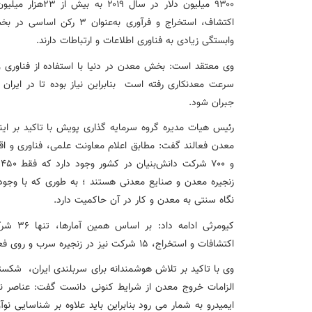
۹۳۰۰
میلیون دلار در سال
۲۰۱۹
به بیش از
۲۳
هزار میلیو
اکتشاف، استخراج و فرآوری به‌عنوان
۳
رکن اساسی در بخش 
وابستگی زیادی به فناوری اطلاعات و ارتباطات دارند
.
وی معتقد است: بخش معدن در دنیا با استفاده از فناوری و
سرعت معدنکاری رفته است
بنابراین نیاز بوده تا در ای
جبران شود.
رئیس هیات مدیره گروه سرمایه گذاری پویش
با تاکید بر ای
معدن فعالند گفت: مطابق اعلام معاونت علمی، فناوری و ا
و
۷۰۰
شرکت دانش‌بنیان در کشور وجود دارد که فقط
۴۵۰
م
زنجیره معدن و صنایع معدنی هستند ؛ به طوری که با وجود 
نگاه سنتی به معدن و کار در آن حاکمیت دارد.
اکتشافات و استخراج، 15 شرکت نیز در زنجیره سرب و روی فعالیت خود را ثبت و به ارائه ایده مشغولند.
وی با تاکید بر تلاش هوشمندانه برای سربلندی ایران،
شکستن 
الزامات خروج معدن از شرایط کنونی دانست گفت:
عناصر نا
ایمیدرو به شمار می رود بنابراین باید علاوه بر شناسایی ن