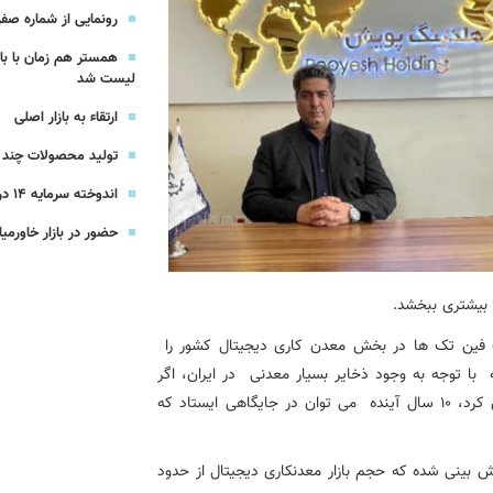
یرعامل و مدیران ارشد بانک
رونمایی از شماره صفر 
همستر هم زمان با با
شرکت بیمه باران و گروه صنعتی انتخاب
لیست شد
ارتقاء به بازار اصلی
سهیل مجوزهای كسب‌و‌كار بی‌اغماض عمل می‌كنیم
تولید محصولات چند ج
اندوخته سرمایه 14 درصدی بیمه پاسارگاد
حضور در بازار خاورمیا
 بیشتری ببخشد.
ت فین تک ها در بخش معدن کاری دیجیتال کشور را
ه
با توجه به وجود ذخایر بسیار معدنی
در ایران، اگر
 کرد،
۱۰
سال آینده
می توان در جایگاهی ایستاد که
یش بینی شده که حجم بازار معدنکاری دیجیتال از حدود