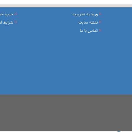
نشست تشریح برنامه های عملیاتی شعب در سال جاری با حضور مد
ورود به تحریریه
حریم خ
عقد تفاهم نامه عرضه محصول «مستمری مادام العمر ارس» بین 
نقشه سایت
شرایط اس
تماس با ما
وزیر اقتصاد در جمع خبرنگاران در اسلامشهر: در اجرای قانون ت
آغاز فرایند اجرایی طرح مولدسازی بعد از نوروز
طرح آتیه ملی ؛ محصول جدید و منحصربفرد بانک ملی ایران