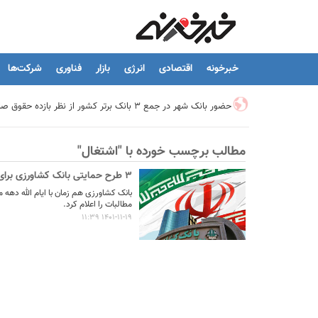
خبرخونه
اقتصادی
انرژی
بازار
فناوری
شرکت‌ها
حضور بانک شهر در جمع ۳ بانک برتر کشور از نظر بازده حقوق صاحبان سهام
مطالب برچسب خورده با "اشتغال"
تیما، محصول جدید بانك ملت؛ ابزاری برای كمك به مدیریت مالی 
3 طرح حمایتی بانک کشاورزی برای مساعدت با مشتریان دارای بدهی تسهیلاتی
توسعه درمانگاه فوق تخصصی بیمارستان بهارلو با حمایت بانک سا
بانک کشاورزی هم زمان با ایام الله دهه
مطالبات را اعلام کرد.
1401-11-19 11:39
هشدار نایب رئیس اتحادیه املاک: فروش متری مسکن می‌تواند سرما
تسهیلات قرض‌الحسنه ازدواج و فرزندآوری به ۲۵۰ هزار میلیارد تومان رسید