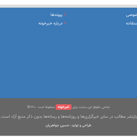
یرعامل و مدیران ارشد بانک
صوصی
پیوندها
شرکت بیمه باران و گروه صنعتی انتخاب
تفاده
درباره خبرخونه
سهیل مجوزهای كسب‌و‌كار بی‌اغماض عمل می‌كنیم
خبرخونه
تمامی حقوق این سایت برای
محفوظ است. ۱400©
بازنشر مطالب در سایر خبرگزاری‌ها و روزنامه‌ها و رسانه‌ها بدون ذکر منبع آزاد است.
طراحی و تولید: حسین جواهریان