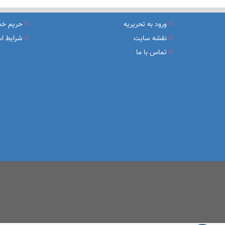
نشست تشریح برنامه های عملیاتی شعب در سال جاری با حضور مد
ورود به تحریریه
حریم خ
عقد تفاهم نامه عرضه محصول «مستمری مادام العمر ارس» بین 
نقشه سایت
شرایط اس
تماس با ما
وزیر اقتصاد در جمع خبرنگاران در اسلامشهر: در اجرای قانون ت
آغاز فرایند اجرایی طرح مولدسازی بعد از نوروز
طرح آتیه ملی ؛ محصول جدید و منحصربفرد بانک ملی ایران