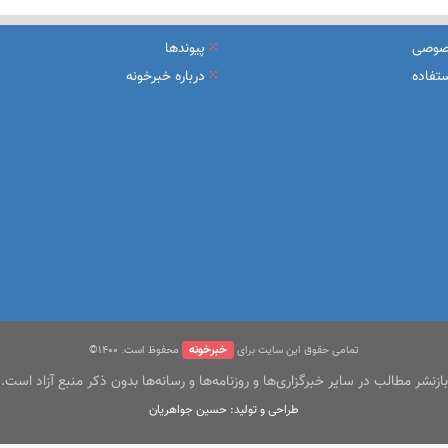
یرعامل و مدیران ارشد بانک
صوصی
پیوندها
شرکت بیمه باران و گروه صنعتی انتخاب
تفاده
درباره خبرخونه
سهیل مجوزهای كسب‌و‌كار بی‌اغماض عمل می‌كنیم
خبرخونه
تمامی حقوق این سایت برای
محفوظ است. ۱400©
بازنشر مطالب در سایر خبرگزاری‌ها و روزنامه‌ها و رسانه‌ها بدون ذکر منبع آزاد است.
طراحی و تولید: حسین جواهریان