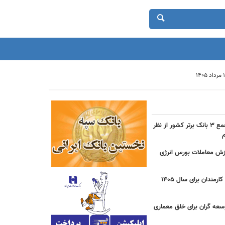
حضور بانک شهر در جمع ۳ بانک برتر کشور از نظر
دی ارزش معاملات بورس انرژی
جزییات مصوبه عیدی کارمندان برای سال 1405
سعه گران برای خلق معماری