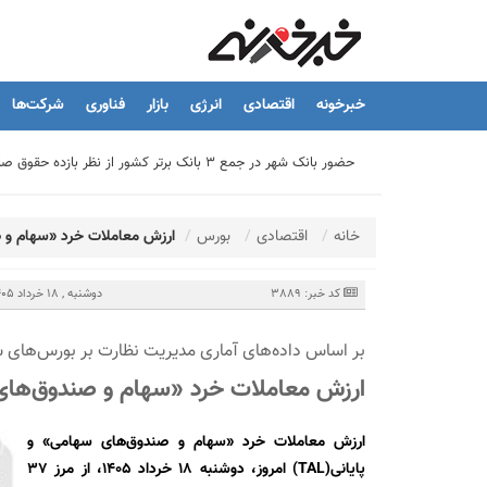
خبرخونه
اقتصادی
انرژی
بازار
فناوری
شرکت‌ها
حضور بانک شهر در جمع ۳ بانک برتر کشور از نظر بازده حقوق صاحبان سهام
تیما، محصول جدید بانك ملت؛ ابزاری برای كمك به مدیریت مالی 
خانه
اقتصادی
بورس
ارزش معاملات خرد «سهام و صندوق‌های
توسعه درمانگاه فوق تخصصی بیمارستان بهارلو با حمایت بانک سا
کد خبر: 3889
دوشنبه , 18 خرداد 1405 - 18:09
بر اساس داده‌های آماری مدیریت نظارت بر بورس‌های سا
هشدار نایب رئیس اتحادیه املاک: فروش متری مسکن می‌تواند سرما
ارزش معاملات خرد «سهام و صندوق‌های سهامی» از 
تسهیلات قرض‌الحسنه ازدواج و فرزندآوری به ۲۵۰ هزار میلیارد تومان رسید
ارزش معاملات خرد «سهام و صندوق‌های سهامی» و
پایانی(TAL) امروز، دوشنبه ۱۸ خرداد ۱۴۰۵، از مرز ۳۷