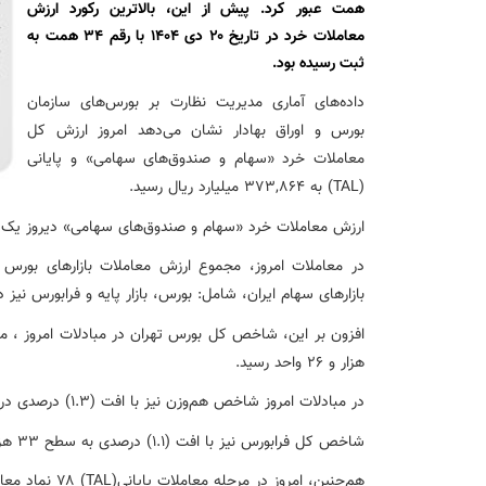
نشست تشریح برنامه های عملیاتی شعب در سال جاری با حضور مد
همت عبور کرد. پیش از این، بالاترین رکورد ارزش
معاملات خرد در تاریخ ۲۰ دی ۱۴۰۴ با رقم ۳۴ همت به
ثبت رسیده بود.
عقد تفاهم نامه عرضه محصول «مستمری مادام العمر ارس» بین 
داده‌های آماری مدیریت نظارت بر بورس‌های سازمان
بورس و اوراق بهادار نشان می‌دهد امروز ارزش کل
وزیر اقتصاد در جمع خبرنگاران در اسلامشهر: در اجرای قانون ت
معاملات خرد «سهام و صندوق‌های سهامی» و پایانی
(TAL) به ۳۷۳,۸۶۴ میلیارد ریال رسید.
آغاز فرایند اجرایی طرح مولدسازی بعد از نوروز
ارزش معاملات خرد «سهام و صندوق‌های سهامی» دیروز یک‌شنبه ۱۷ خرداد ۱۴۰۵، به مرز ۱۵ همت رس
طرح آتیه ملی ؛ محصول جدید و منحصربفرد بانک ملی ایران
بازارهای سهام ایران، شامل: بورس، بازار پایه و فرابورس نیز در محدوده ۱۵ هزار و ۳۷۵ 
هزار و ۲۶ واحد رسید.
در مبادلات امروز شاخص هم‌وزن نیز با افت (۱.۳) درصدی در محدوده یک میلیون و ۱۸۸ هزار و ۱۴۸ واحد ایستاد.
شاخص کل فرابورس نیز با افت (۱.۱) درصدی به سطح ۳۳ هزار و ۷۵۸ واحد رسید.
هم‌چنین، امروز در مرحله معاملات پایانی(TAL) ۷۸ نماد معامله شد.