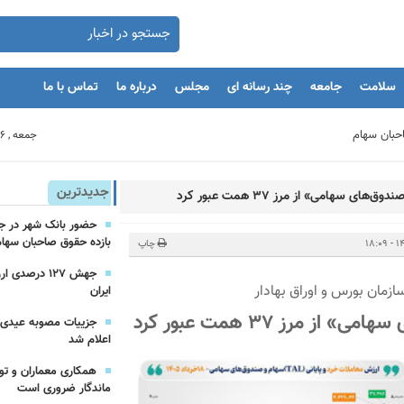
سلامت
جامعه
چند رسانه ای
مجلس
درباره ما
تماس با ما
جمعه , 16 مرداد 1405
بنگاه های اقتصادی
جدیدترین
 سهامی» از مرز ۳۷ همت عبور کرد
بازده حقوق صاحبان سهام
مان
چاپ
جهش ۱۲۷ درص
زمان بورس و اوراق بهادار
ایران
یه‌گذاران را با بحران مواجه کند
مرز ۳۷ همت عبور کرد
اعلام شد
همکاری معماران و تو
ماندگار ضروری است