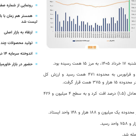
یرعامل و مدیران ارشد بانک
رونمایی از شماره صفر 
همستر هم زمان با با
شرکت بیمه باران و گروه صنعتی انتخاب
لیست شد
ارتقاء به بازار اصلی
سهیل مجوزهای كسب‌و‌كار بی‌اغماض عمل می‌كنیم
تولید محصولات چند ج
اندوخته سرمایه 14 درصدی بیمه پاسارگاد
یده بود.
حضور در بازار خاورمیا
در معاملات امروز، مجموع ارزش معاملات بازارهای بورس و فرابورس به محدوده ۴۷۱ همت رسید و ارزش کل
همت قرار گرفت.
افزون بر این، شاخص کل بورس تهران در مبادلات امروز ، معادل (۱.۵) درصد افت کرد و به سطح ۴ میلیون و ۴۲۶