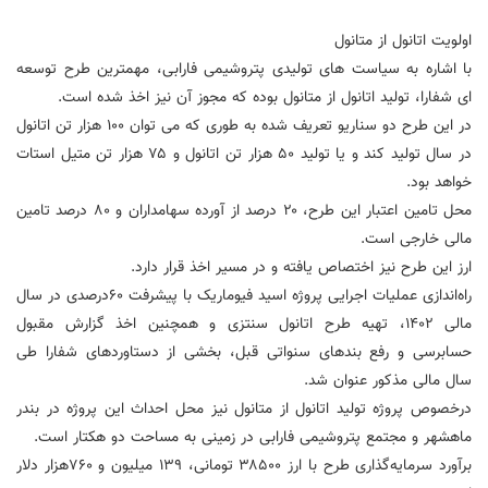
اولویت اتانول از متانول
با اشاره به سیاست های تولیدی پتروشیمی فارابی، مهمترین طرح توسعه
ای شفارا، تولید اتانول از متانول بوده که مجوز آن نیز اخذ شده است.
در این طرح دو سناریو تعریف شده به طوری که می توان ۱۰۰ هزار تن اتانول
در سال تولید کند و یا تولید ۵۰ هزار تن اتانول و ۷۵ هزار تن متیل استات
خواهد بود.
محل تامین اعتبار این طرح، ۲۰ درصد از آورده سهامداران و ۸۰ درصد تامین
مالی خارجی است.
ارز این طرح نیز اختصاص یافته و در مسیر اخذ قرار دارد.
راه‌اندازی عملیات اجرایی پروژه اسید فیوماریک با پیشرفت ۶۰درصدی در سال
مالی ۱۴۰۲، تهیه طرح اتانول سنتزی و همچنین اخذ گزارش مقبول
حسابرسی و رفع بندهای سنواتی قبل، بخشی از دستاوردهای شفارا طی
سال مالی مذکور عنوان شد.
درخصوص پروژه تولید اتانول از متانول نیز محل احداث این پروژه در بندر
ماهشهر و مجتمع پتروشیمی فارابی در زمینی به مساحت دو هکتار است.
برآورد سرمایه‌گذاری طرح با ارز ۳۸۵۰۰ تومانی، ۱۳۹ میلیون و ۷۶۰هزار دلار