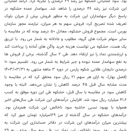
بود. سود عملیاتی حشکوه نیز رشد ۲۹ درصدی را تجربه کرد. درآمد عملیاتی
این شرکت نیز رشد ۴۶ درصدی را شاهد شد. سهامدار عمده حشکوه در
پاسخ دیگر سهامداران این شرکت به منظور فروش بیش از میزان بلوک
تعریف شده تصریح کرد: فروش سهم به هر میزان، نیازمند مجوز سازمان
بورس است. مجموع فروش حشکوه، معادل ۵۰ درصد بوده که در مقایسه با
سایر سهام شرکت های گروه، مطلوب و عادلانه به شمار می رود. با تزریق
یک همت، حشکوه می توانست هزینه خرید واگن های آماده را پرداخت کند
و ارزشمندی نماد را نیز ارتقاء دهد. طی ۲ سال گذشته، برخی از فروش ها
به نفع سهامدار عمده نبوده و جبر شرایط به شمار می رود. تقسیم سود 10
درصدی دلیجان طلایی شکوه پارس در دوره ۳ ماهه منتهی به ۱۴۰۳/۰۳/۳۱
(فصل بهار)، به ازای هر سهم ۲۱ ریال سود محقق کرد که در مقایسه با
مدت مشابه سال قبل ۴۵ درصد کاهش را نشان می‌دهد. البته با وجود
کاهش سود در مقایسه با سال قبل، حشکوه طی این دوره موفق به کسب
۴۱.۶ میلیارد ریال سود شد. افزایش درآمد‌های این شرکت طی سال‌های اخیر
همواره با بهبود نسبی حاشیه سود ناخالص این شرکت همزمان بود.
درآمد‌های حشکوه در سال گذشته از مرز 129میلیارد تومان عبور کرد که
بیشترین میزان درآمد‌های این شرکت در دفاتر حسابداری این شرکت به
شمار می رود. سود ناخالص این نماد نیز طی سه‌ سال منتهی به 29