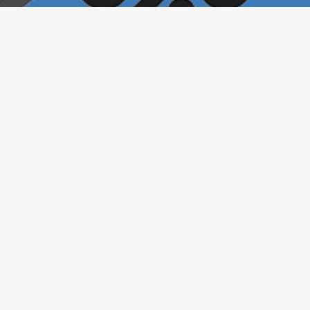
خبرخونه
تمامی حقوق این سایت برای
محفوظ است. ۱400©
بازنشر مطالب در سایر خبرگزاری‌ها و روزنامه‌ها و رسانه‌ها بدون ذکر منبع آزاد
است.
طراحی و تولید: حسین جواهریان