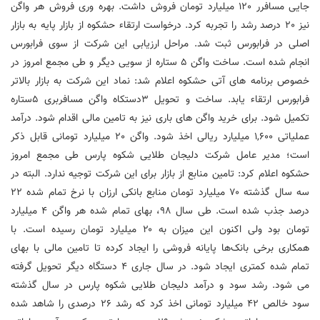
جایی مسافرر 120 میلیارد تومان فروش داشت. بهره وری فروش هر واگن
نیز 20 درصد رشد را تجربه کرد. درخواست ارتقاء حشکوه از بازار پایه به بازار
اصلی در فرابورس ثبت شد. مراحل ارزیابی این شرکت از سوی فرابورس
انجام شده است. ساخت واگن 5 ستاره از سویی دیگر و طی مجمع امروز در
خصوص برنامه های آتی حشکوه اعلام شد: نماد این شرکت به بازار بالاتر
فرابورس ارتقاء یابد. ساخت و تحویل ۳دستکاه واگن مسافربری ۵ستاره
تکمیل شود. برای خرید واگن های باری نیز به تامین مالی اقدام شود. درآمد
عملیاتی ۱,۶۰۰ میلیارد ریالی اخذ شود. واگن 20 میلیارد تومانی قابل ذکر
است؛ مدیر عامل شرکت دلیجان طلایی شکوه پارس طی مجمع امروز
حشکوه اعلام کرد: تامین منابع از بازار برای این شرکت توجیه ندارد. البته در
سه سال گذشته ۷۰ میلیارد تومان منابع بانکی ارزان با نرخ تمام شده ۲۲
درصد جذب شده است. طی سال ۹۸، بهای تمام شده هر واگن ۴ میلیارد
تومان بود ولی اکنون این میزان به ۲۰ میلیارد تومان رسیده است. با
همکاری برخی بانک‌ها پایانه فروشی را ایجاد کرده تا تامین مالی با بهای
تمام شده کمتری ایجاد شود. در سال جاری ۴ دستگاه دیگر تحویل گرفته
می شود. رشد سود و درآمد دلیجان طلایی شکوه پارس در سال گذشته
سود خالص ۴۲ میلیارد تومانی اخذ کرد که رشد ۲۶ درصدی را شاهد شده