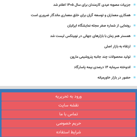
جزییات مصوبه عیدی کارمندان برای سال 1405 اعلام شد
همکاری معماران و توسعه گران برای خلق معماری ماندگار ضروری است
رونمایی از شماره صفر مجله نمایشگاه ایرانیان
همستر هم زمان با بازارهای جهانی در نوبیتکس لیست شد
ارتقاء به بازار اصلی
تولید محصولات چند جانبه پتروشیمی مارون
اندوخته سرمایه 14 درصدی بیمه پاسارگاد
حضور در بازار خاورمیانه
ورود به تحریریه
نقشه سایت
تماس با ما
حریم خصوصی
شرایط استفاده