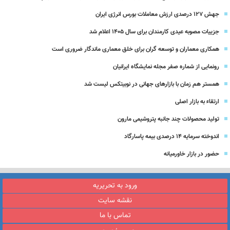
جهش ۱۲۷ درصدی ارزش معاملات بورس انرژی ایران
جزییات مصوبه عیدی کارمندان برای سال 1405 اعلام شد
همکاری معماران و توسعه گران برای خلق معماری ماندگار ضروری است
رونمایی از شماره صفر مجله نمایشگاه ایرانیان
همستر هم زمان با بازارهای جهانی در نوبیتکس لیست شد
ارتقاء به بازار اصلی
تولید محصولات چند جانبه پتروشیمی مارون
اندوخته سرمایه 14 درصدی بیمه پاسارگاد
حضور در بازار خاورمیانه
ورود به تحریریه
نقشه سایت
تماس با ما