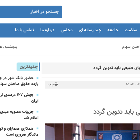
سلامت
جامعه
چند رسانه ای
مجلس
درباره ما
تماس با ما
پنجشنبه , 15 مرداد 1405
بنگاه های اقتصادی
جدیدترین
ایای طبیعی باید تدوین گردد
بازده حقوق صاحبان سهام
مان
چاپ
جهش ۱۲۷ درص
ایران
یه‌گذاران را با بحران مواجه کند
ی باید تدوین گردد
اعلام شد
همکاری معماران و تو
ماندگار ضروری است