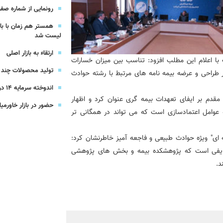
یرعامل و مدیران ارشد بانک
رونمایی از شماره صفر 
همستر هم زمان با با
شرکت بیمه باران و گروه صنعتی انتخاب
لیست شد
ارتقاء به بازار اصلی
 اعلام این مطلب افزود: تناسب بین میزان خسارات
سهیل مجوزهای كسب‌و‌كار بی‌اغماض عمل می‌كنیم
تولید محصولات چند ج
 طراحی و عرضه بیمه نامه های مرتبط با رشته حوادث
اندوخته سرمایه 14 درصدی بیمه پاسارگاد
 مقدم بر ایفای تعهدات بیمه گری عنوان کرد و اظهار
حضور در بازار خاورمیا
 عوامل اعتمادسازی است که می تواند در همگانی تر
 ای" ویژه حوادث طبیعی و فاجعه آمیز خاطرنشان کرد:
وظایفی است که پژوهشکده بیمه و بخش های پژوهشی
د.