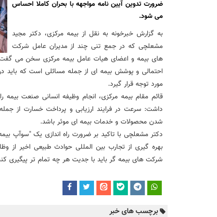
نشست تشریح برنامه های عملیاتی شعب در سال جاری با حضور مد
ضرورت تدوین آیین نامه مواجهه با بحران کاملا احساس
می شود.
عقد تفاهم نامه عرضه محصول «مستمری مادام العمر ارس» بین 
به گزارش خبرخونه به نقل از بیمه مرکزی، دکتر مجید
مشعلچی که در جمع تنی چند از مدیران عامل شرکت
های بیمه و اعضای هیات عامل بیمه مرکزی سخن می گفت با
وزیر اقتصاد در جمع خبرنگاران در اسلامشهر: در اجرای قانون ت
احتمالی و پوشش بیمه ای از جمله مسائلی است که باید در
مورد توجه قرار گیرد.
آغاز فرایند اجرایی طرح مولدسازی بعد از نوروز
قائم مقام بیمه مرکزی، انجام وظیفه انسانی صنعت بیمه را
داشت: سرعت در فرایند ارزیابی و پرداخت خسارت از جمله
طرح آتیه ملی ؛ محصول جدید و منحصربفرد بانک ملی ایران
شدن محصولات و خدمات بیمه ای موثر باشد.
دکتر مشعلچی با تاکید بر ضرورت راه اندازی یک "سوآپ بیمه
بهره گیری از تجارب بین المللی حوادث طبیعی اخیر از 
شرکت های بیمه گر باید با جدیت هر چه تمام تر پیگیری کنن
برچسب های خبر