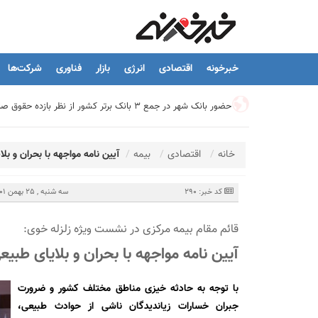
خبرخونه
اقتصادی
انرژی
بازار
فناوری
شرکت‌ها
حضور بانک شهر در جمع ۳ بانک برتر کشور از نظر بازده حقوق صاحبان سهام
تیما، محصول جدید بانك ملت؛ ابزاری برای كمك به مدیریت مالی 
خانه
اقتصادی
بیمه
آیین نامه مواجهه با بحران و بل
توسعه درمانگاه فوق تخصصی بیمارستان بهارلو با حمایت بانک سا
کد خبر: 290
سه شنبه , 25 بهمن 1401 - 15:04
قائم مقام بیمه مرکزی در نشست ویژه زلزله خوی:
هشدار نایب رئیس اتحادیه املاک: فروش متری مسکن می‌تواند سرما
آیین نامه مواجهه با بحران و بلایای طبیع
تسهیلات قرض‌الحسنه ازدواج و فرزندآوری به ۲۵۰ هزار میلیارد تومان رسید
با توجه به حادثه خیزی مناطق مختلف کشور و ضرورت
جبران خسارات زیاندیدگان ناشی از حوادث طبیعی،